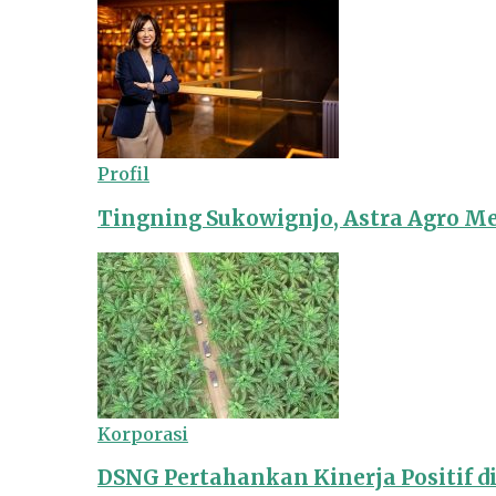
Profil
Tingning Sukowignjo, Astra Agro 
Korporasi
DSNG Pertahankan Kinerja Positif d