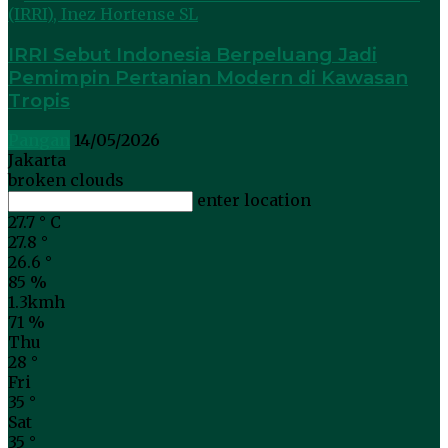
IRRI Sebut Indonesia Berpeluang Jadi
Pemimpin Pertanian Modern di Kawasan
Tropis
Pangan
14/05/2026
Jakarta
broken clouds
enter location
27.7
°
C
27.8
°
26.6
°
85 %
1.3kmh
71 %
Thu
28
°
Fri
35
°
Sat
35
°