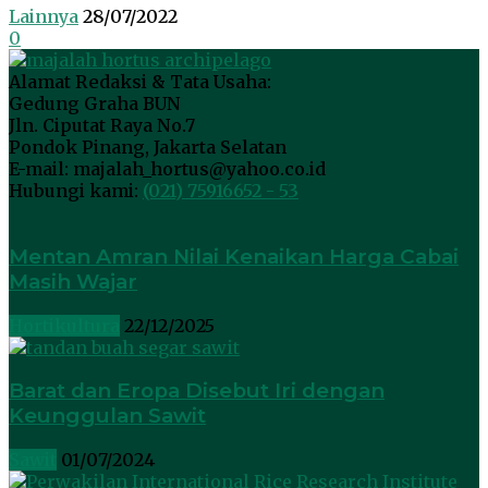
Lainnya
28/07/2022
0
Alamat Redaksi & Tata Usaha:
Gedung Graha BUN
Jln. Ciputat Raya No.7
Pondok Pinang, Jakarta Selatan
E-mail: majalah_hortus@yahoo.co.id
Hubungi kami:
(021) 75916652 - 53
Mentan Amran Nilai Kenaikan Harga Cabai
Masih Wajar
Hortikultura
22/12/2025
Barat dan Eropa Disebut Iri dengan
Keunggulan Sawit
Sawit
01/07/2024