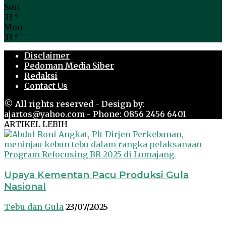
Sun
33
°
Mon
33
°
Disclaimer
Pedoman Media Siber
Redaksi
Contact Us
© All rights reserved - Design by:
ajartos@yahoo.com - Phone: 0856 2456 6401
ARTIKEL LEBIH
Upaya Kementan Pacu Produksi Gula
Nasional
Tebu dan Gula
23/07/2025