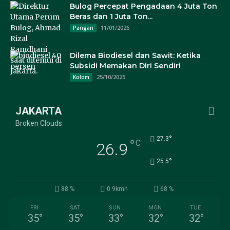
Bulog Percepat Pengadaan 4 Juta Ton
Beras dan 1 Juta Ton...
11/01/2026
Pangan
Dilema Biodiesel dan Sawit: Ketika
Subsidi Memakan Diri Sendiri
25/10/2025
Kolom
JAKARTA
Broken Clouds
°
27.3
°
C
26.9
°
25.5
88 %
0.9kmh
68 %
FRI
SAT
SUN
MON
TUE
35
°
35
°
33
°
32
°
32
°