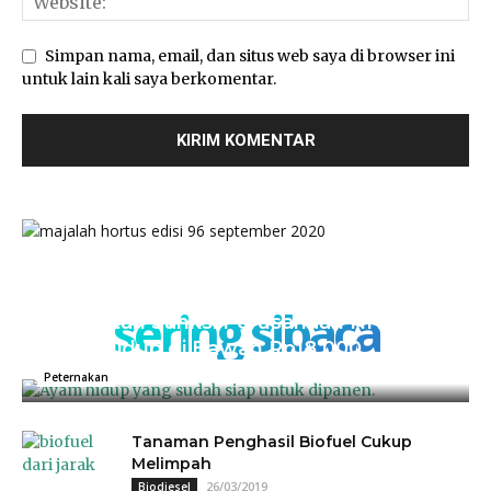
Simpan nama, email, dan situs web saya di browser ini
untuk lain kali saya berkomentar.
sering sibaca
Kementan Sanksi Perusahaan NH, Jual
Ayam Hidup di Bawah Rp18.000
04/07/2025
0
Peternakan
Tanaman Penghasil Biofuel Cukup
Melimpah
26/03/2019
Biodiesel