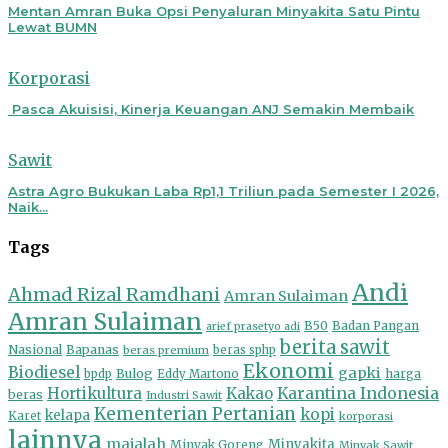
Mentan Amran Buka Opsi Penyaluran Minyakita Satu Pintu
Lewat BUMN
Korporasi
Pasca Akuisisi, Kinerja Keuangan ANJ Semakin Membaik
Sawit
Astra Agro Bukukan Laba Rp1,1 Triliun pada Semester I 2026,
Naik...
Tags
Andi
Ahmad Rizal Ramdhani
Amran Sulaiman
Amran Sulaiman
B50
Badan Pangan
arief prasetyo adi
berita sawit
Nasional
Bapanas
beras premium
beras sphp
Ekonomi
Biodiesel
gapki
Bulog
harga
bpdp
Eddy Martono
Hortikultura
Kakao
Karantina Indonesia
beras
Industri Sawit
Kementerian Pertanian
kopi
kelapa
Karet
korporasi
lainnya
majalah
Minyakita
Minyak Goreng
Minyak Sawit