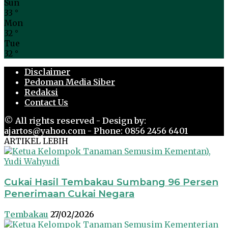
Sun
33
°
Mon
32
°
Tue
32
°
Disclaimer
Pedoman Media Siber
Redaksi
Contact Us
© All rights reserved - Design by:
ajartos@yahoo.com - Phone: 0856 2456 6401
ARTIKEL LEBIH
Cukai Hasil Tembakau Sumbang 96 Persen
Penerimaan Cukai Negara
Tembakau
27/02/2026