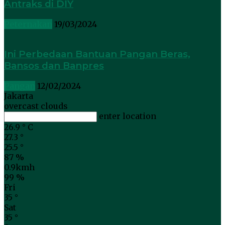
Antraks di DIY
Peternakan
19/03/2024
Ini Perbedaan Bantuan Pangan Beras,
Bansos dan Banpres
Pangan
12/02/2024
Jakarta
overcast clouds
enter location
26.9
°
C
27.3
°
25.5
°
87 %
0.9kmh
99 %
Fri
35
°
Sat
35
°