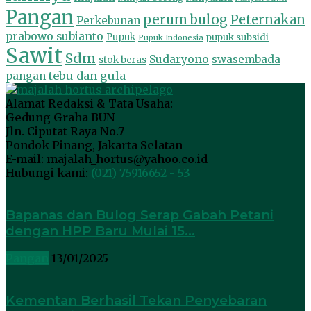
Pangan
perum bulog
Peternakan
Perkebunan
prabowo subianto
Pupuk
pupuk subsidi
Pupuk Indonesia
Sawit
Sdm
Sudaryono
swasembada
stok beras
tebu dan gula
pangan
Alamat Redaksi & Tata Usaha:
Gedung Graha BUN
Jln. Ciputat Raya No.7
Pondok Pinang, Jakarta Selatan
E-mail: majalah_hortus@yahoo.co.id
Hubungi kami:
(021) 75916652 - 53
Bapanas dan Bulog Serap Gabah Petani
dengan HPP Baru Mulai 15...
Pangan
13/01/2025
Kementan Berhasil Tekan Penyebaran