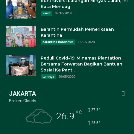
Kontroversi Larangan Minyak Curah, Ini
Kata Mendag
09/10/2019
Sawit
Barantin Permudah Pemeriksaan
Karantina
16/03/2024
Karantina Indonesia
Peduli Covid-19, Minamas Plantation
Bersama Forwatan Bagikan Bantuan
Sosial Ke Panti...
29/05/2020
Lainnya
JAKARTA
Broken Clouds
°
27.3
°
C
26.9
°
25.5