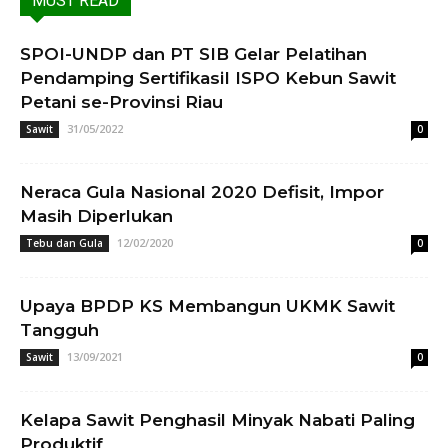
MUST READ
SPOI-UNDP dan PT SIB Gelar Pelatihan
Pendamping SertifikasiI ISPO Kebun Sawit
Petani se-Provinsi Riau
31/05/2022
Sawit
0
Neraca Gula Nasional 2020 Defisit, Impor
Masih Diperlukan
12/02/2020
Tebu dan Gula
0
Upaya BPDP KS Membangun UKMK Sawit
Tangguh
13/09/2021
Sawit
0
Kelapa Sawit Penghasil Minyak Nabati Paling
Produktif