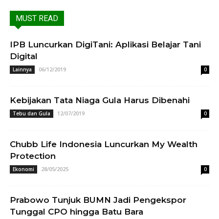
MUST READ
IPB Luncurkan DigiTani: Aplikasi Belajar Tani
Digital
06/12/2019
Lainnya
0
Kebijakan Tata Niaga Gula Harus Dibenahi
12/07/2019
Tebu dan Gula
0
Chubb Life Indonesia Luncurkan My Wealth
Protection
28/05/2025
Ekonomi
0
Prabowo Tunjuk BUMN Jadi Pengekspor
Tunggal CPO hingga Batu Bara