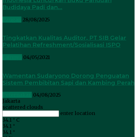
Indonesia Luncurkan Buku Panduan
Budidaya Padi dan...
Pangan
28/08/2025
Tingkatkan Kualitas Auditor, PT SIB Gelar
Pelatihan Refreshment/Sosialisasi ISPO
Lainnya
04/05/2021
Wamentan Sudaryono Dorong Penguatan
Sistem Pembibitan Sapi dan Kambing Perah
Peternakan
04/08/2025
Jakarta
scattered clouds
enter location
34.1
°
C
34.1
°
34.1
°