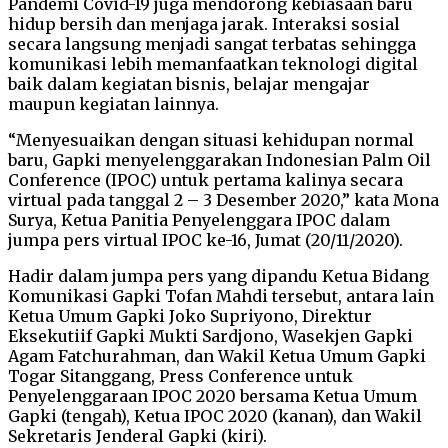
Pandemi Covid-19 juga mendorong kebiasaan baru
hidup bersih dan menjaga jarak. Interaksi sosial
secara langsung menjadi sangat terbatas sehingga
komunikasi lebih memanfaatkan teknologi digital
baik dalam kegiatan bisnis, belajar mengajar
maupun kegiatan lainnya.
“Menyesuaikan dengan situasi kehidupan normal
baru, Gapki menyelenggarakan Indonesian Palm Oil
Conference (IPOC) untuk pertama kalinya secara
virtual pada tanggal 2 – 3 Desember 2020,” kata Mona
Surya, Ketua Panitia Penyelenggara IPOC dalam
jumpa pers virtual IPOC ke-16, Jumat (20/11/2020).
Hadir dalam jumpa pers yang dipandu Ketua Bidang
Komunikasi Gapki Tofan Mahdi tersebut, antara lain
Ketua Umum Gapki Joko Supriyono, Direktur
Eksekutiif Gapki Mukti Sardjono, Wasekjen Gapki
Agam Fatchurahman, dan Wakil Ketua Umum Gapki
Togar Sitanggang, Press Conference untuk
Penyelenggaraan IPOC 2020 bersama Ketua Umum
Gapki (tengah), Ketua IPOC 2020 (kanan), dan Wakil
Sekretaris Jenderal Gapki (kiri).