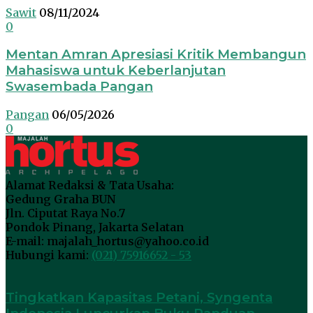
Sawit
08/11/2024
0
Mentan Amran Apresiasi Kritik Membangun
Mahasiswa untuk Keberlanjutan
Swasembada Pangan
Pangan
06/05/2026
0
Alamat Redaksi & Tata Usaha:
Gedung Graha BUN
Jln. Ciputat Raya No.7
Pondok Pinang, Jakarta Selatan
E-mail: majalah_hortus@yahoo.co.id
Hubungi kami:
(021) 75916652 - 53
Tingkatkan Kapasitas Petani, Syngenta