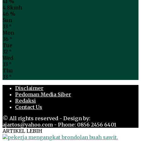
41 %
4.8kmh
46 %
Sun
33
°
Mon
36
°
Tue
32
°
Wed
33
°
Thu
33
°
Disclaimer
Pedoman Media Siber
Redaksi
Contact Us
© All rights reserved - Design by:
ajartos@yahoo.com - Phone: 0856 2456 6401
ARTIKEL LEBIH