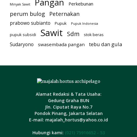
Pangan
Perkebunan
Minyak Sawit
perum bulog
Peternakan
prabowo subianto
Pupuk
Pupuk Indonesia
Sawit
Sdm
pupuk subsidi
stok beras
tebu dan gula
Sudaryono
swasembada pangan
Alamat Redaksi & Tata Usaha:
Gedung Graha BUN
Jln. Ciputat Raya No.7
Pondok Pinang, Jakarta Selatan
E-mail: majalah_hortus@yahoo.co.id
Hubungi kami:
(021) 75916652 - 53