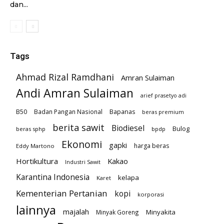
dan...
Tags
Ahmad Rizal Ramdhani
Amran Sulaiman
Andi Amran Sulaiman
arief prasetyo adi
B50
Badan Pangan Nasional
Bapanas
beras premium
berita sawit
Biodiesel
Bulog
beras sphp
bpdp
Ekonomi
gapki
harga beras
Eddy Martono
Hortikultura
Kakao
Industri Sawit
Karantina Indonesia
kelapa
Karet
Kementerian Pertanian
kopi
korporasi
lainnya
majalah
Minyakita
Minyak Goreng