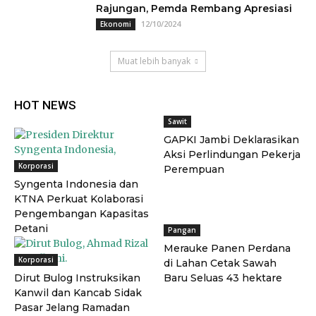
Rajungan, Pemda Rembang Apresiasi
12/10/2024
Ekonomi
Muat lebih banyak
HOT NEWS
Sawit
GAPKI Jambi Deklarasikan
Aksi Perlindungan Pekerja
Korporasi
Perempuan
Syngenta Indonesia dan
KTNA Perkuat Kolaborasi
Pengembangan Kapasitas
Petani
Pangan
Merauke Panen Perdana
Korporasi
di Lahan Cetak Sawah
Dirut Bulog Instruksikan
Baru Seluas 43 hektare
Kanwil dan Kancab Sidak
Pasar Jelang Ramadan