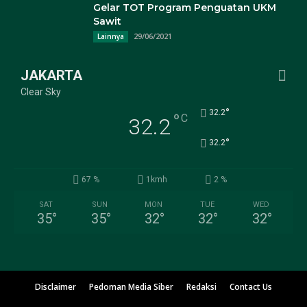
Gelar TOT Program Penguatan UKM
Sawit
29/06/2021
Lainnya
JAKARTA
Clear Sky
°
32.2
°
C
32.2
°
32.2
67 %
1kmh
2 %
SAT
SUN
MON
TUE
WED
35
°
35
°
32
°
32
°
32
°
Disclaimer
Pedoman Media Siber
Redaksi
Contact Us