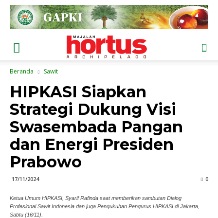
Beranda
Sawit
HIPKASI Siapkan
Strategi Dukung Visi
Swasembada Pangan
dan Energi Presiden
Prabowo
17/11/2024
0
Ketua Umum HIPKASI, Syarif Rafinda saat memberikan sambutan Dialog
Profesional Sawit Indonesia dan juga Pengukuhan Pengurus HIPKASI di Jakarta,
Sabtu (16/11).