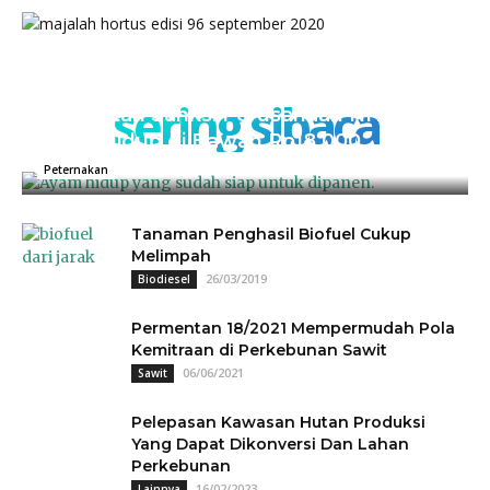
sering sibaca
Kementan Sanksi Perusahaan NH, Jual
Ayam Hidup di Bawah Rp18.000
04/07/2025
0
Peternakan
Tanaman Penghasil Biofuel Cukup
Melimpah
26/03/2019
Biodiesel
Permentan 18/2021 Mempermudah Pola
Kemitraan di Perkebunan Sawit
06/06/2021
Sawit
Pelepasan Kawasan Hutan Produksi
Yang Dapat Dikonversi Dan Lahan
Perkebunan
16/02/2023
Lainnya