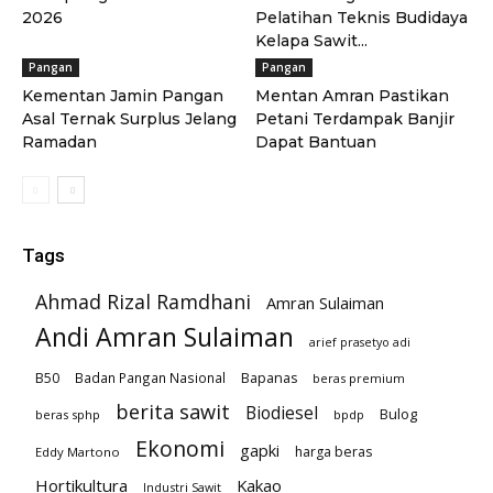
2026
Pelatihan Teknis Budidaya
Kelapa Sawit...
Pangan
Pangan
Kementan Jamin Pangan
Mentan Amran Pastikan
Asal Ternak Surplus Jelang
Petani Terdampak Banjir
Ramadan
Dapat Bantuan
Tags
Ahmad Rizal Ramdhani
Amran Sulaiman
Andi Amran Sulaiman
arief prasetyo adi
B50
Badan Pangan Nasional
Bapanas
beras premium
berita sawit
Biodiesel
Bulog
beras sphp
bpdp
Ekonomi
gapki
harga beras
Eddy Martono
Hortikultura
Kakao
Industri Sawit