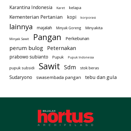
Karantina Indonesia
kelapa
Karet
Kementerian Pertanian
kopi
korporasi
lainnya
majalah
Minyakita
Minyak Goreng
Pangan
Perkebunan
Minyak Sawit
perum bulog
Peternakan
prabowo subianto
Pupuk
Pupuk Indonesia
Sawit
Sdm
pupuk subsidi
stok beras
tebu dan gula
Sudaryono
swasembada pangan