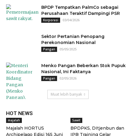
BPDP Tempatkan PalmCo sebagai
Perusahaan Teraktif Dampingi PSR
03/04/2026
Korporasi
Sektor Pertanian Penopang
Perekonomian Nasional
05/05/2025
Pangan
Menko Pangan Beberkan Stok Pupuk
Nasional, Ini Faktanya
02/05/2026
Pangan
Muat lebih banyak
HOT NEWS
majalah
Sawit
Majalah HORTUS
BPDPKS, DItjenbun dan
Archipelago Edisi 165 Juni
IPB Training Gelar