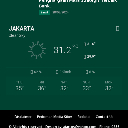
Penghargaan Mitra Strategis Terbaik
Bank...
28/08/2024
Sawit
JAKARTA
Clear Sky
°
31.6
°
C
31.2
°
29.9
62 %
0.9kmh
6 %
THU
FRI
SAT
SUN
MON
35
°
36
°
32
°
33
°
32
°
Disclaimer
Pedoman Media Siber
Redaksi
Contact Us
© All rights reserved - Design by: ajartos@yahoo.com - Phone: 0856