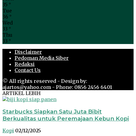
35
°
Tue
36
°
Wed
33
°
Thu
33
°
Disclaimer
Pedoman Media Siber
Redaksi
Contact Us
© All rights reserved - Design by:
ajartos@yahoo.com - Phone: 0856 2456 6401
ARTIKEL LEBIH
Starbucks Siapkan Satu Juta Bibit
Berkualitas untuk Peremajaan Kebun Kopi
Kopi
02/12/2025