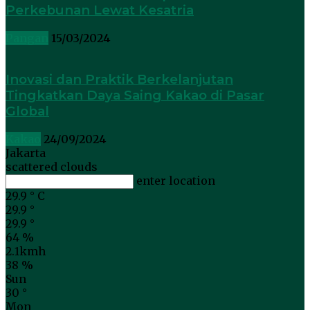
Perkebunan Lewat Kesatria
Pangan
15/03/2024
Inovasi dan Praktik Berkelanjutan
Tingkatkan Daya Saing Kakao di Pasar
Global
Kakao
24/09/2024
Jakarta
scattered clouds
enter location
29.9
°
C
29.9
°
29.9
°
64 %
2.1kmh
38 %
Sun
30
°
Mon