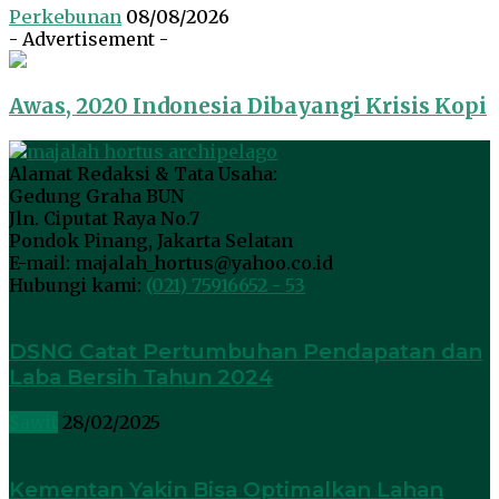
Perkebunan
08/08/2026
- Advertisement -
Awas, 2020 Indonesia Dibayangi Krisis Kopi
Alamat Redaksi & Tata Usaha:
Gedung Graha BUN
Jln. Ciputat Raya No.7
Pondok Pinang, Jakarta Selatan
E-mail: majalah_hortus@yahoo.co.id
Hubungi kami:
(021) 75916652 - 53
DSNG Catat Pertumbuhan Pendapatan dan
Laba Bersih Tahun 2024
Sawit
28/02/2025
Kementan Yakin Bisa Optimalkan Lahan