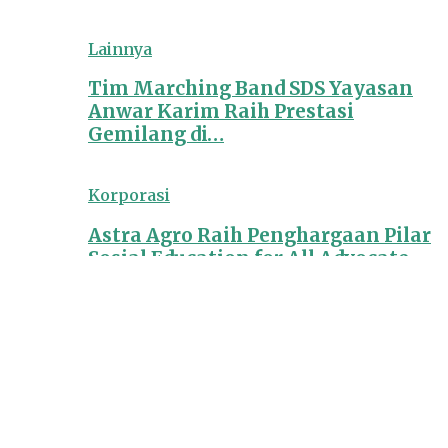
Lainnya
Tim Marching Band SDS Yayasan
Anwar Karim Raih Prestasi
Gemilang di…
Korporasi
Astra Agro Raih Penghargaan Pilar
Sosial Education for All Advocate
di…
MAJALAH
EDISI 153 JUNI 2025
EDISI 152 MEI 2025
EDISI 148 JANUARI 2025
EDISI 146 NOVEMBER 2024
EDISI 145 OKTOBER 2024
EDISI 144 SEPTEMBER 2024