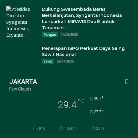
Dukung Swasembada Beras
Berkelanjutan, Syngenta Indonesia
Luncurkan MIRAVIS Duo® untuk
Tanaman...
04/06/2026
Pangan
Penerapan ISPO Perkuat Daya Saing
Sawit Nasional
28/04/2026
Sawit
JAKARTA
Few Clouds
°
30.1
°
C
29.4
°
27.7
79 %
1.3kmh
21 %