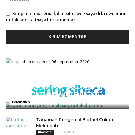
Simpan nama, email, dan situs web saya di browser ini
untuk lain kali saya berkomentar.
sering sibaca
Kementan Sanksi Perusahaan NH, Jual
Ayam Hidup di Bawah Rp18.000
04/07/2025
0
Peternakan
Tanaman Penghasil Biofuel Cukup
Melimpah
26/03/2019
Biodiesel