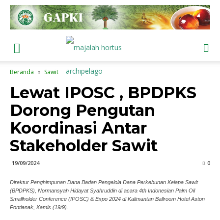
Beranda
Sawit
Lewat IPOSC , BPDPKS
Dorong Pengutan
Koordinasi Antar
Stakeholder Sawit
19/09/2024
0
Direktur Penghimpunan Dana Badan Pengelola Dana Perkebunan Kelapa Sawit
(BPDPKS), Normansyah Hidayat Syahruddin di acara 4th Indonesian Palm Oil
Smallholder Conference (IPOSC) & Expo 2024 di Kalimantan Ballroom Hotel Aston
Pontianak, Kamis (19/9).