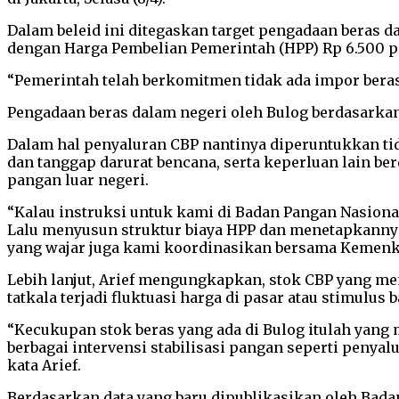
Dalam beleid ini ditegaskan target pengadaan beras d
dengan Harga Pembelian Pemerintah (HPP) Rp 6.500 pe
“Pemerintah telah berkomitmen tidak ada impor beras
Pengadaan beras dalam negeri oleh Bulog berdasarka
Dalam hal penyaluran CBP nantinya diperuntukkan tid
dan tanggap darurat bencana, serta keperluan lain b
pangan luar negeri.
“Kalau instruksi untuk kami di Badan Pangan Nasion
Lalu menyusun struktur biaya HPP dan menetapkannya
yang wajar juga kami koordinasikan bersama Kemenke
Lebih lanjut, Arief mengungkapkan, stok CBP yang m
tatkala terjadi fluktuasi harga di pasar atau stimulu
“Kecukupan stok beras yang ada di Bulog itulah yang
berbagai intervensi stabilisasi pangan seperti penyalu
kata Arief.
Berdasarkan data yang baru dipublikasikan oleh Badan P