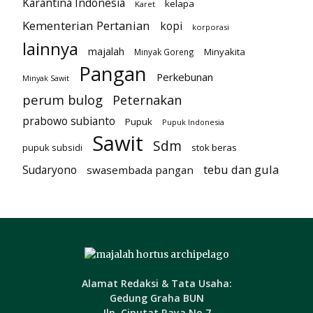
Karantina Indonesia
kelapa
Karet
Kementerian Pertanian
kopi
korporasi
lainnya
majalah
Minyakita
Minyak Goreng
Pangan
Perkebunan
Minyak Sawit
perum bulog
Peternakan
prabowo subianto
Pupuk
Pupuk Indonesia
Sawit
Sdm
pupuk subsidi
stok beras
tebu dan gula
Sudaryono
swasembada pangan
Alamat Redaksi & Tata Usaha:
Gedung Graha BUN
Jln. Ciputat Raya No.7