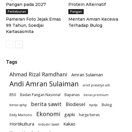
Pangan pada 2027
Protein Alternatif
Perkebunan
Pangan
Pameran Foto Jejak Emas
Mentan Amran Kecewa
99 Tahun, Soedjai
Terhadap Bulog
Kartasasmita
Tags
Ahmad Rizal Ramdhani
Amran Sulaiman
Andi Amran Sulaiman
arief prasetyo adi
B50
Badan Pangan Nasional
Bapanas
beras premium
berita sawit
Biodiesel
Bulog
beras sphp
bpdp
Ekonomi
gapki
harga beras
Eddy Martono
Hortikultura
Kakao
Industri Sawit