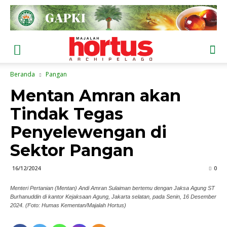
Beranda
Pangan
Mentan Amran akan
Tindak Tegas
Penyelewengan di
Sektor Pangan
16/12/2024
0
Menteri Pertanian (Mentan) Andi Amran Sulaiman bertemu dengan Jaksa Agung ST
Burhanuddin di kantor Kejaksaan Agung, Jakarta selatan, pada Senin, 16 Desember
2024. (Foto: Humas Kementan/Majalah Hortus)