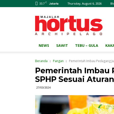
C
33.7
Thursday, August 6, 2026
Bl
Jakarta
Majalah
HORTUS
Archipelago
NEWS
SAWIT
TEBU – GULA
KAK
Beranda
Pangan
Pemerintah Imbau Pedagang Jua
Pemerintah Imbau 
SPHP Sesuai Atura
27/03/2024