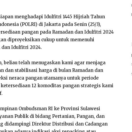
apan menghadapi Idulfitri 1445 Hijriah Tahun
donesia (POLRI) di Jakarta pada Senin (25/3),
tersediaan pangan pada Ramadan dan Idulfitri 2024
ngan diproyeksikan cukup untuk memenuhi
an Idulfitri 2024.
n, beliau telah menugaskan kami agar menjaga
an dan stabilisasi harga di bulan Ramadan dan
oyeksi neraca pangan utamanya untuk periode
 ketersediaan 12 komoditas pangan strategis kami
f.
impinan Ombudsman RI ke Provinsi Sulawesi
nan Publik di bidang Pertanian, Pangan, dan
g didampingi Direktur Distribusi dan Cadangan
ukan adanya indikasi aksi repacking atau