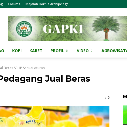
og
Forums
Majalah Hortus Archipelago
AO
KOPI
KARET
PROFIL
VIDEO
AGROWISAT
l Beras SPHP Sesuai Aturan
Pedagang Jual Beras
n
M
0