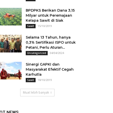
BPDPKS Berikan Dana 3,15
Milyar untuk Peremajaan
Kelapa Sawit di Siak
15/10/2019
Sawit
Selama 13 Tahun, hanya
0,3% Sertifikasi ISPO untuk
Petani, Perlu Aturan...
04/04/2024
Uncategorized
Sinergi GAPKI dan
Masyarakat Efektif Cegah
Karhutla
18/10/2019
Sawit
Muat lebih banyak
OT NEWS