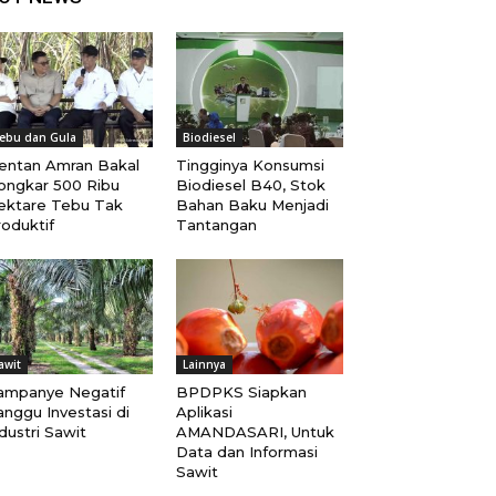
ebu dan Gula
Biodiesel
entan Amran Bakal
Tingginya Konsumsi
ongkar 500 Ribu
Biodiesel B40, Stok
ektare Tebu Tak
Bahan Baku Menjadi
oduktif
Tantangan
awit
Lainnya
ampanye Negatif
BPDPKS Siapkan
nggu Investasi di
Aplikasi
dustri Sawit
AMANDASARI, Untuk
Data dan Informasi
Sawit