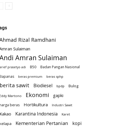
ags
Ahmad Rizal Ramdhani
Amran Sulaiman
Andi Amran Sulaiman
B50
Badan Pangan Nasional
arief prasetyo adi
Bapanas
beras premium
beras sphp
berita sawit
Biodiesel
Bulog
bpdp
Ekonomi
gapki
Eddy Martono
Hortikultura
harga beras
Industri Sawit
Karantina Indonesia
Kakao
Karet
Kementerian Pertanian
kopi
kelapa