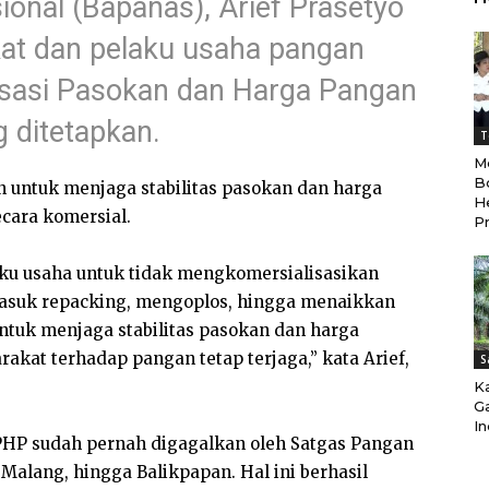
onal (Bapanas), Arief Prasetyo
t dan pelaku usaha pangan
lisasi Pasokan dan Harga Pangan
 ditetapkan.
T
M
B
 untuk menjaga stabilitas pasokan dan harga
H
ecara komersial.
Pr
u usaha untuk tidak mengkomersialisasikan
masuk repacking, mengoplos, hingga menaikkan
ntuk menjaga stabilitas pasokan dan harga
kat terhadap pangan tetap terjaga,” kata Arief,
S
K
Ga
In
HP sudah pernah digagalkan oleh Satgas Pangan
 Malang, hingga Balikpapan. Hal ini berhasil