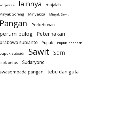
lainnya
majalah
korporasi
Minyakita
Minyak Goreng
Minyak Sawit
Pangan
Perkebunan
perum bulog
Peternakan
prabowo subianto
Pupuk
Pupuk Indonesia
Sawit
Sdm
pupuk subsidi
Sudaryono
stok beras
tebu dan gula
swasembada pangan