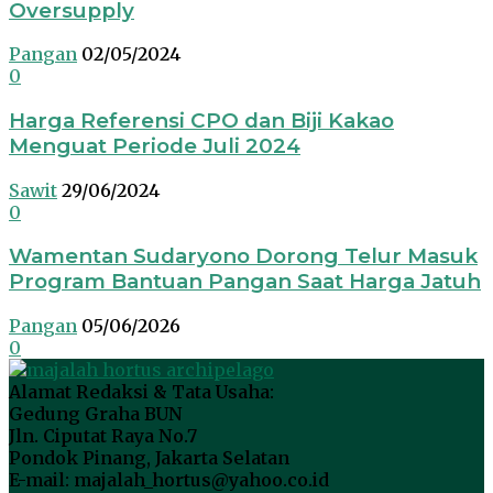
Oversupply
Pangan
02/05/2024
0
Harga Referensi CPO dan Biji Kakao
Menguat Periode Juli 2024
Sawit
29/06/2024
0
Wamentan Sudaryono Dorong Telur Masuk
Program Bantuan Pangan Saat Harga Jatuh
Pangan
05/06/2026
0
Alamat Redaksi & Tata Usaha:
Gedung Graha BUN
Jln. Ciputat Raya No.7
Pondok Pinang, Jakarta Selatan
E-mail: majalah_hortus@yahoo.co.id