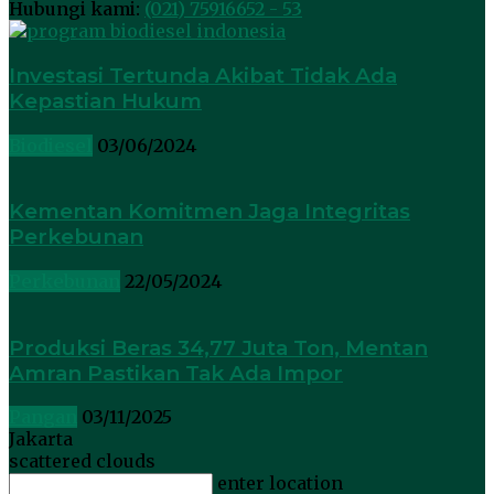
Hubungi kami:
(021) 75916652 - 53
Investasi Tertunda Akibat Tidak Ada
Kepastian Hukum
Biodiesel
03/06/2024
Kementan Komitmen Jaga Integritas
Perkebunan
Perkebunan
22/05/2024
Produksi Beras 34,77 Juta Ton, Mentan
Amran Pastikan Tak Ada Impor
Pangan
03/11/2025
Jakarta
scattered clouds
enter location