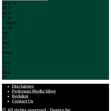
28.2
°
C
28.2
°
28.2
°
75 %
2.5kmh
40 %
Sat
27
°
Sun
35
°
Mon
35
°
Tue
32
°
Wed
32
°
Disclaimer
Pedoman Media Siber
Redaksi
Contact Us
© All rights reserved - Design by: