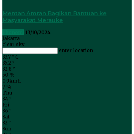
Mentan Amran Bagikan Bantuan ke
Masyarakat Merauke
Ekonomi
13/10/2024
Jakarta
clear sky
enter location
33.7
°
C
35.2
°
32.8
°
50 %
0.9kmh
7 %
Thu
34
°
Fri
36
°
Sat
32
°
Sun