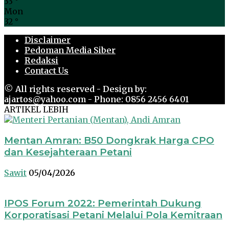
33
°
Mon
32
°
Disclaimer
Pedoman Media Siber
Redaksi
Contact Us
© All rights reserved - Design by:
ajartos@yahoo.com - Phone: 0856 2456 6401
ARTIKEL LEBIH
Mentan Amran: B50 Dongkrak Harga CPO
dan Kesejahteraan Petani
Sawit
05/04/2026
IPOS Forum 2022: Pemerintah Dukung
Korporatisasi Petani Melalui Pola Kemitraan