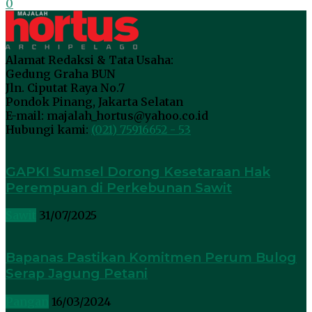
0
Alamat Redaksi & Tata Usaha:
Gedung Graha BUN
Jln. Ciputat Raya No.7
Pondok Pinang, Jakarta Selatan
E-mail: majalah_hortus@yahoo.co.id
Hubungi kami:
(021) 75916652 - 53
GAPKI Sumsel Dorong Kesetaraan Hak
Perempuan di Perkebunan Sawit
Sawit
31/07/2025
Bapanas Pastikan Komitmen Perum Bulog
Serap Jagung Petani
Pangan
16/03/2024