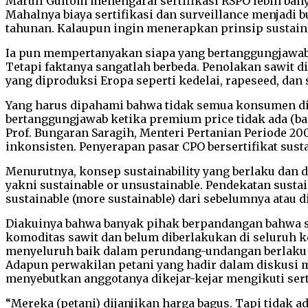
Maruli Gultom menengarai sertifikasi RSPO lebih ban
Mahalnya biaya sertifikasi dan surveillance menjadi 
tahunan. Kalaupun ingin menerapkan prinsip sustainab
Ia pun mempertanyakan siapa yang bertanggungjawab k
Tetapi faktanya sangatlah berbeda. Penolakan sawit 
yang diproduksi Eropa seperti kedelai, rapeseed, dan 
Yang harus dipahami bahwa tidak semua konsumen di
bertanggungjawab ketika premium price tidak ada (ba
Prof. Bungaran Saragih, Menteri Pertanian Periode 2
inkonsisten. Penyerapan pasar CPO bersertifikat sustai
Menurutnya, konsep sustainability yang berlaku dan 
yakni sustainable or unsustainable. Pendekatan sustain
sustainable (more sustainable) dari sebelumnya atau 
Diakuinya bahwa banyak pihak berpandangan bahwa sert
komoditas sawit dan belum diberlakukan di seluruh k
menyeluruh baik dalam perundang-undangan berlaku di
Adapun perwakilan petani yang hadir dalam diskusi 
menyebutkan anggotanya dikejar-kejar mengikuti serti
“Mereka (petani) dijanjikan harga bagus. Tapi tidak a