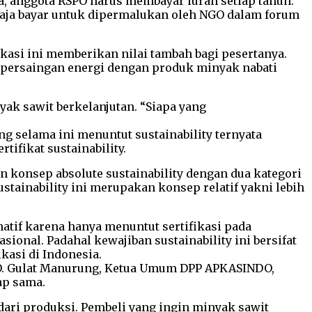
a, anggota RSPO harus membayar iuran setiap tahun.
u saja bayar untuk dipermalukan oleh NGO dalam forum
kasi ini memberikan nilai tambah bagi pesertanya.
i persaingan energi dengan produk minyak nabati
k sawit berkelanjutan. “Siapa yang
g selama ini menuntut sustainability ternyata
tifikat sustainability.
 konsep absolute sustainability dengan dua kategori
sustainability ini merupakan konsep relatif yakni lebih
atif karena hanya menuntut sertifikasi pada
onal. Padahal kewajiban sustainability ini bersifat
kasi di Indonesia.
SPO. Gulat Manurung, Ketua Umum DPP APKASINDO,
ap sama.
 dari produksi. Pembeli yang ingin minyak sawit