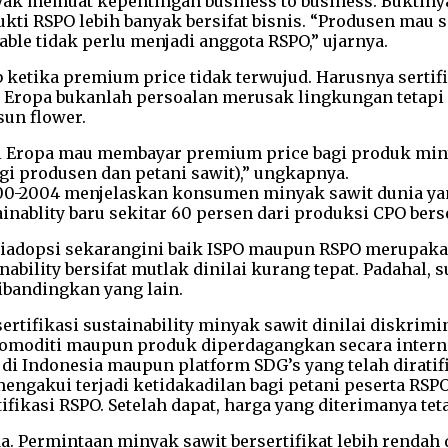
yak memuat kepentingan business to business. Buktiny
bukti RSPO lebih banyak bersifat bisnis. “Produsen ma
le tidak perlu menjadi anggota RSPO,” ujarnya.
etika premium price tidak terwujud. Harusnya sertifi
di Eropa bukanlah persoalan merusak lingkungan tetap
sun flower.
 Eropa mau membayar premium price bagi produk minya
gi produsen dan petani sawit),” ungkapnya.
000-2004 menjelaskan konsumen minyak sawit dunia yan
nablity baru sekitar 60 persen dari produksi CPO berser
diadopsi sekarangini baik ISPO maupun RSPO merupakan
ability bersifat mutlak dinilai kurang tepat. Padahal, 
dibandingkan yang lain.
ifikasi sustainability minyak sawit dinilai diskrimin
omoditi maupun produk diperdagangkan secara internasi
 Indonesia maupun platform SDG’s yang telah diratifi
mengakui terjadi ketidakadilan bagi petani peserta R
fikasi RSPO. Setelah dapat, harga yang diterimanya tet
da. Permintaan minyak sawit bersertifikat lebih rendah