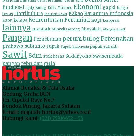
Nasional
Bapanas
beras premium
beras sphp
Ekonomi
Biodiesel
gapki
Bulog
harga
bpdp
Eddy Martono
Hortikultura
Kakao
Karantina Indonesia
beras
Industri Sawit
Kementerian Pertanian
kopi
kelapa
Karet
korporasi
lainnya
majalah
Minyakita
Minyak Goreng
Minyak Sawit
Pangan
perum bulog
Peternakan
Perkebunan
prabowo subianto
Pupuk
pupuk subsidi
Pupuk Indonesia
Sawit
Sdm
Sudaryono
swasembada
stok beras
tebu dan gula
pangan
Alamat Redaksi & Tata Usaha:
Gedung Graha BUN
Jln. Ciputat Raya No.7
Pondok Pinang, Jakarta Selatan
E-mail: majalah_hortus@yahoo.co.id
Hubungi kami:
(021) 75916652 - 53