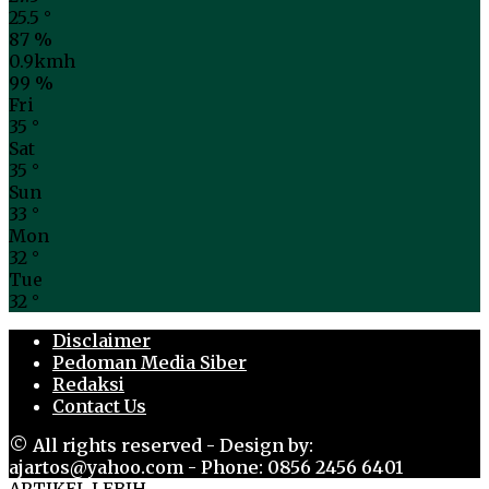
25.5
°
87 %
0.9kmh
99 %
Fri
35
°
Sat
35
°
Sun
33
°
Mon
32
°
Tue
32
°
Disclaimer
Pedoman Media Siber
Redaksi
Contact Us
© All rights reserved - Design by:
ajartos@yahoo.com - Phone: 0856 2456 6401