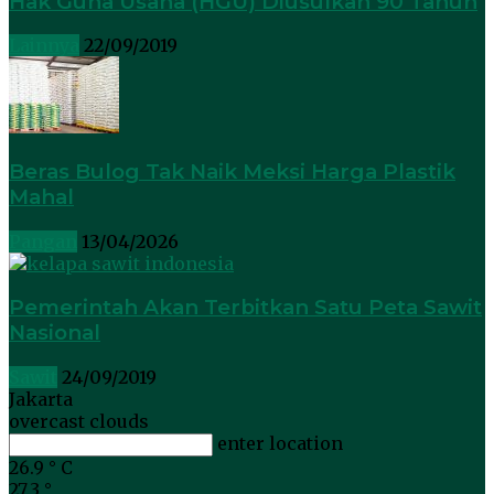
Hak Guna Usaha (HGU) Diusulkan 90 Tahun
Lainnya
22/09/2019
Beras Bulog Tak Naik Meksi Harga Plastik
Mahal
Pangan
13/04/2026
Pemerintah Akan Terbitkan Satu Peta Sawit
Nasional
Sawit
24/09/2019
Jakarta
overcast clouds
enter location
26.9
°
C
27.3
°