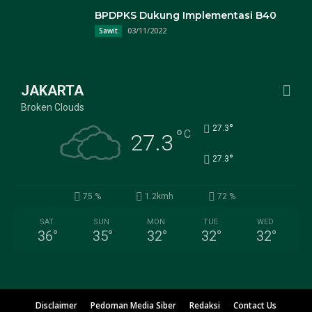
BPDPKS Dukung Implementasi B40
03/11/2022
Sawit
JAKARTA
Broken Clouds
°
27.3
°
C
27.3
°
27.3
75 %
1.2kmh
72 %
SAT
SUN
MON
TUE
WED
36
°
35
°
32
°
32
°
32
°
Disclaimer
Pedoman Media Siber
Redaksi
Contact Us