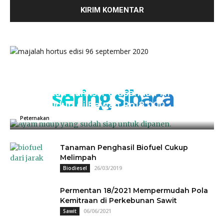
sering sibaca
Kementan Sanksi Perusahaan NH, Jual
Ayam Hidup di Bawah Rp18.000
04/07/2025
0
Peternakan
Tanaman Penghasil Biofuel Cukup
Melimpah
26/03/2019
Biodiesel
Permentan 18/2021 Mempermudah Pola
Kemitraan di Perkebunan Sawit
06/06/2021
Sawit