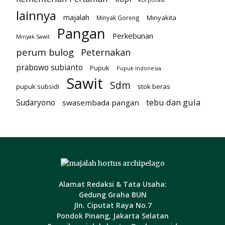
lainnya
majalah
Minyakita
Minyak Goreng
Pangan
Perkebunan
Minyak Sawit
perum bulog
Peternakan
prabowo subianto
Pupuk
Pupuk Indonesia
Sawit
Sdm
pupuk subsidi
stok beras
tebu dan gula
Sudaryono
swasembada pangan
Alamat Redaksi & Tata Usaha:
Gedung Graha BUN
Jln. Ciputat Raya No.7
Pondok Pinang, Jakarta Selatan