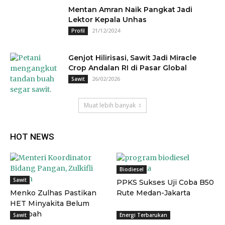
Mentan Amran Naik Pangkat Jadi
Lektor Kepala Unhas
21/12/2024
Profil
Genjot Hilirisasi, Sawit Jadi Miracle
Crop Andalan RI di Pasar Global
26/02/2026
Sawit
Muat lebih banyak
HOT NEWS
Biodiesel
Sawit
PPKS Sukses Uji Coba B50
Menko Zulhas Pastikan
Rute Medan-Jakarta
HET Minyakita Belum
Berubah
Sawit
Energi Terbarukan