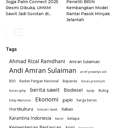
Jogja Palm Connect 2025
Peneliti BRIN
Resmi Dibuka, UMKM
Kembangkan Model
Sawit Jadi Sorotan di...
Rantai Pasok Minyak
Jelantah
Tags
Ahmad Rizal Ramdhani
Amran Sulaiman
Andi Amran Sulaiman
arief prasetyo adi
B50
Badan Pangan Nasional
Bapanas
beras premium
berita sawit
Biodiesel
Bulog
beras sphp
bpdp
Ekonomi
gapki
harga beras
Eddy Martono
Hortikultura
Kakao
Industri Sawit
Karantina Indonesia
kelapa
Karet
Kementerian Pertanian
kopi
korporasi