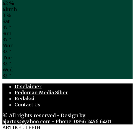
42 %
4kmh
3 %
Sat
35
°
Sun
35
°
Mon
32
°
Tue
32
°
Wed
32
°
Disclaimer
Pedoman Media Siber
Redaksi
Contact Us
© All rights reserved - Design by:
ajartos@yahoo.com - Phone: 0856 2456 6401
ARTIKEL LEBIH