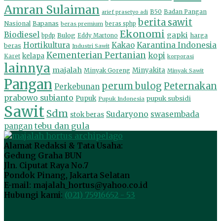
Amran Sulaiman
B50
Badan Pangan
arief prasetyo adi
berita sawit
Nasional
Bapanas
beras premium
beras sphp
Ekonomi
Biodiesel
gapki
Bulog
harga
bpdp
Eddy Martono
Hortikultura
Kakao
Karantina Indonesia
beras
Industri Sawit
Kementerian Pertanian
kopi
kelapa
Karet
korporasi
lainnya
majalah
Minyakita
Minyak Goreng
Minyak Sawit
Pangan
perum bulog
Peternakan
Perkebunan
prabowo subianto
Pupuk
pupuk subsidi
Pupuk Indonesia
Sawit
Sdm
Sudaryono
swasembada
stok beras
tebu dan gula
pangan
Alamat Redaksi & Tata Usaha:
Gedung Graha BUN
Jln. Ciputat Raya No.7
Pondok Pinang, Jakarta Selatan
E-mail: majalah_hortus@yahoo.co.id
Hubungi kami:
(021) 75916652 - 53