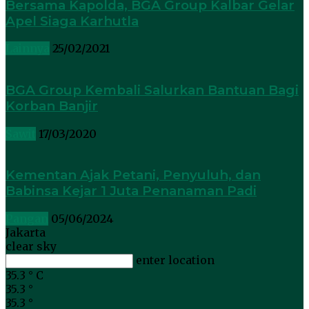
Bersama Kapolda, BGA Group Kalbar Gelar
Apel Siaga Karhutla
Lainnya
25/02/2021
BGA Group Kembali Salurkan Bantuan Bagi
Korban Banjir
Sawit
17/03/2020
Kementan Ajak Petani, Penyuluh, dan
Babinsa Kejar 1 Juta Penanaman Padi
Pangan
05/06/2024
Jakarta
clear sky
enter location
35.3
°
C
35.3
°
35.3
°