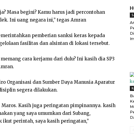
H
ja? Masa begini? Kamu harus jadi percontohan
S
lek. Ini uang negara ini,” tegas Amran
Ar
Pe
D
memerintahkan pemberian sanksi keras kepada
In
olaan fasilitas dan alsintan di lokasi tersebut.
u memang cara kerjamu dari dulu? Ini kasih dia SP3
 Amran.
ro Organisasi dan Sumber Daya Manusia Aparatur
K
siplin segera dilakukan.
B
K
di Maros. Kasih juga peringatan pimpinannya. kasih
M
P
sanakan yang saya umumkan dari Subang,
D
 ikut perintah, saya kasih peringatan,”