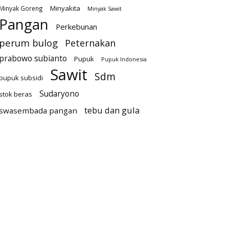
Minyakita
Minyak Goreng
Minyak Sawit
Pangan
Perkebunan
perum bulog
Peternakan
prabowo subianto
Pupuk
Pupuk Indonesia
Sawit
Sdm
pupuk subsidi
Sudaryono
stok beras
tebu dan gula
swasembada pangan