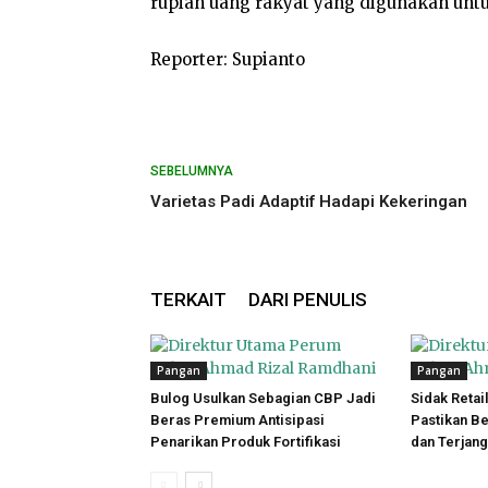
rupiah uang rakyat yang digunakan unt
Reporter: Supianto
SEBELUMNYA
Varietas Padi Adaptif Hadapi Kekeringan
TERKAIT
DARI PENULIS
Pangan
Pangan
Bulog Usulkan Sebagian CBP Jadi
Sidak Retai
Beras Premium Antisipasi
Pastikan B
Penarikan Produk Fortifikasi
dan Terjan