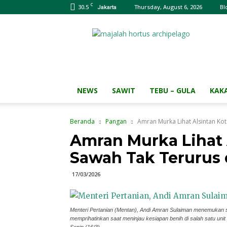
C
30.5
Thursday, August 6, 2026
Bl
Jakarta
Majalah
HORTUS
Archipelago
NEWS
SAWIT
TEBU – GULA
KAK
Beranda
Pangan
Amran Murka Lihat Alsintan Ko
Amran Murka Lihat 
Sawah Tak Terurus 
17/03/2026
Menteri Pertanian (Mentan), Andi Amran Sulaiman menemukan saw
memprihatinkan saat meninjau kesiapan benih di salah satu unit