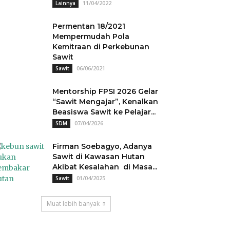
11/04/2022
Lainnya
Permentan 18/2021
Mempermudah Pola
Kemitraan di Perkebunan
Sawit
06/06/2021
Sawit
Mentorship FPSI 2026 Gelar
“Sawit Mengajar”, Kenalkan
Beasiswa Sawit ke Pelajar...
07/04/2026
SDM
Firman Soebagyo, Adanya
Sawit di Kawasan Hutan
Akibat Kesalahan di Masa...
01/04/2025
Sawit
Muat lebih banyak