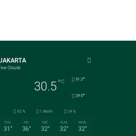
JAKARTA
Few Clouds
°
31.2
°
C
30.5
°
29.5
82 %
1.8kmh
24 %
THU
FRI
SAT
SUN
MON
31
°
36
°
32
°
32
°
32
°