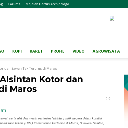
og
Forums
Majalah Hortus Archipelago
AO
KOPI
KARET
PROFIL
VIDEO
AGROWISATA
tor dan Sawah Tak Terurus di Maros
Alsintan Kotor dan
di Maros
0
ah serta alat dan mesin pertanian (alsintan) milik negara dalam kondisi
 pelaksana teknis (UPT) Kementerian Pertanian di Maros, Sulawesi Selatan,