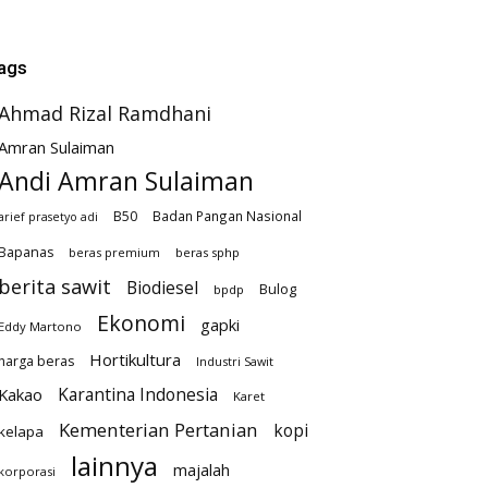
ags
Ahmad Rizal Ramdhani
Amran Sulaiman
Andi Amran Sulaiman
B50
Badan Pangan Nasional
arief prasetyo adi
Bapanas
beras premium
beras sphp
berita sawit
Biodiesel
Bulog
bpdp
Ekonomi
gapki
Eddy Martono
Hortikultura
harga beras
Industri Sawit
Karantina Indonesia
Kakao
Karet
Kementerian Pertanian
kopi
kelapa
lainnya
majalah
korporasi