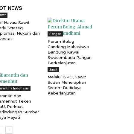
OT NEWS
awit
if Havas: Sawit
rlu Strategi
iplomasi Hukum dan
Pangan
vestasi
Perum Bulog
Gandeng Mahasiswa
Bandung Kawal
Swasembada Pangan
Berkelanjutan
Sawit
Melalui ISPO, Sawit
Sudah Menerapkan
Sistem Budidaya
arantina Indonesia
Keberlanjutan
arantin dan
emenhut Teken
oU, Perkuat
erlindungan Sumber
aya Hayati