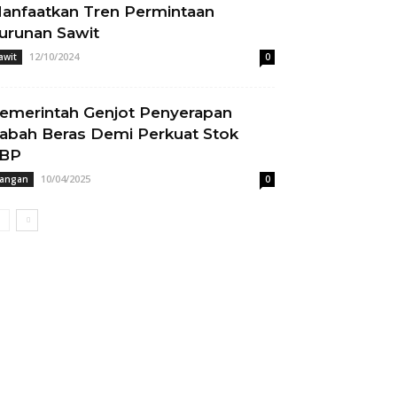
anfaatkan Tren Permintaan
urunan Sawit
12/10/2024
awit
0
emerintah Genjot Penyerapan
abah Beras Demi Perkuat Stok
BP
10/04/2025
angan
0