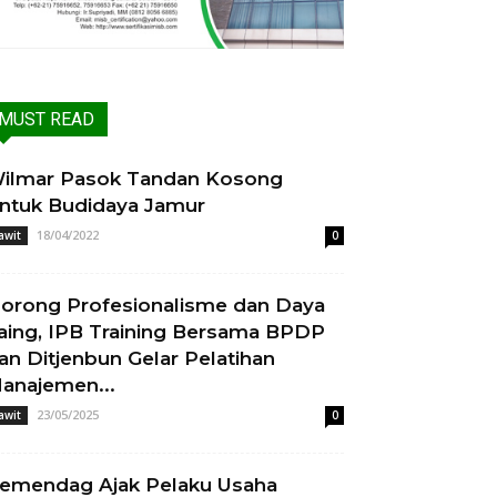
MUST READ
ilmar Pasok Tandan Kosong
ntuk Budidaya Jamur
18/04/2022
awit
0
orong Profesionalisme dan Daya
aing, IPB Training Bersama BPDP
an Ditjenbun Gelar Pelatihan
anajemen...
23/05/2025
awit
0
emendag Ajak Pelaku Usaha