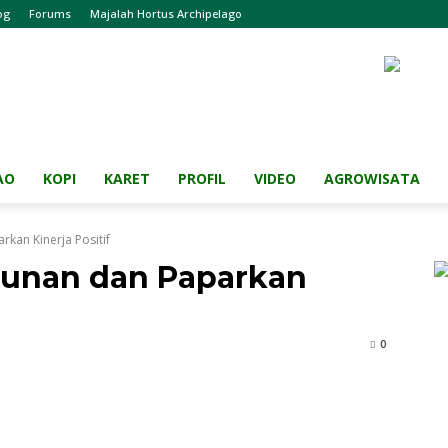
og
Forums
Majalah Hortus Archipelago
AO
KOPI
KARET
PROFIL
VIDEO
AGROWISATA
kan Kinerja Positif
hunan dan Paparkan
0