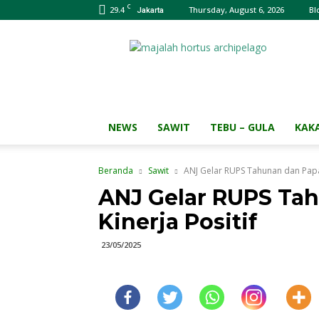
C
29.4
Thursday, August 6, 2026
Bl
Jakarta
Majalah
HORTUS
Archipelago
NEWS
SAWIT
TEBU – GULA
KAK
Beranda
Sawit
ANJ Gelar RUPS Tahunan dan Papar
ANJ Gelar RUPS Ta
Kinerja Positif
23/05/2025