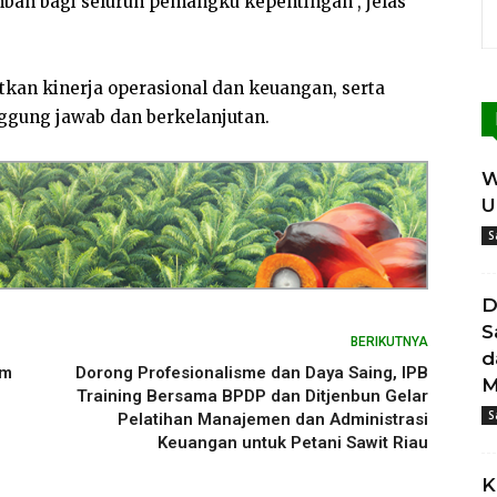
bah bagi seluruh pemangku kepentingan”, jelas
kan kinerja operasional dan keuangan, serta
ggung jawab dan berkelanjutan.
W
U
S
D
S
BERIKUTNYA
d
am
Dorong Profesionalisme dan Daya Saing, IPB
M
Training Bersama BPDP dan Ditjenbun Gelar
S
Pelatihan Manajemen dan Administrasi
Keuangan untuk Petani Sawit Riau
K