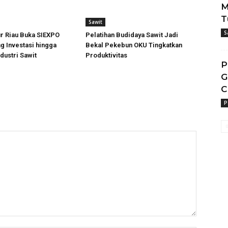
M
T
Sawit
S
ur Riau Buka SIEXPO
Pelatihan Budidaya Sawit Jadi
g Investasi hingga
Bekal Pekebun OKU Tingkatkan
ndustri Sawit
Produktivitas
P
G
C
P