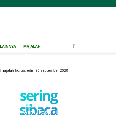
LAINNYA
MAJALAH
sering
sibaca
Kementan Sanksi Perusahaan
NH, Jual Ayam Hidup di Bawah