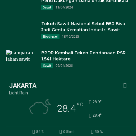
Perlu Dukungan Dana untuk Sertifikasi
11/04/2024
Sawit
Tokoh Sawit Nasional Sebut B50 Bisa
Jadi Genta Kematian Industri Sawit
18/10/2025
Biodiesel
BPDP Kembali Teken Pendanaan PSR
1.541 Hektare
02/04/2026
Sawit
JAKARTA
Light Rain
°
28.9
°
C
28.4
°
28.4
84 %
0.5kmh
50 %