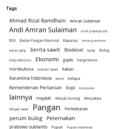
Tags
Ahmad Rizal Ramdhani
Amran Sulaiman
Andi Amran Sulaiman
arief prasetyo adi
B50
Badan Pangan Nasional
Bapanas
beras premium
berita sawit
Biodiesel
Bulog
beras sphp
bpdp
Ekonomi
gapki
harga beras
Eddy Martono
Hortikultura
Kakao
Industri Sawit
Karantina Indonesia
kelapa
Karet
Kementerian Pertanian
kopi
korporasi
lainnya
majalah
Minyakita
Minyak Goreng
Pangan
Perkebunan
Minyak Sawit
perum bulog
Peternakan
prabowo subianto
Pupuk
Pupuk Indonesia