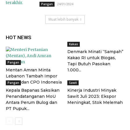
24/01/2024
Pangan
Muat lebih banyak
HOT NEWS
Kakao
Denmark Minati “Sampah”
Kakao RI untuk Biogas,
Pangan
Tapi Butuh Pasokan
Mentan Amran Minta
1.000...
Lebanon Tambah Impor
Kelapa dan CPO Indonesia
Pangan
Sawit
Kepala Bapanas Saksikan
Kinerja Industri Minyak
Penandatanganan MoU
Sawit Juli 2023: Ekspor
Antara Perum Bulog dan
Meningkat, Stok Melemah
PT Pupuk...