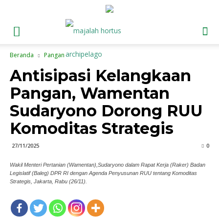
Beranda
Pangan
Antisipasi Kelangkaan
Pangan, Wamentan
Sudaryono Dorong RUU
Komoditas Strategis
27/11/2025
0
Wakil Menteri Pertanian (Wamentan),Sudaryono dalam Rapat Kerja (Raker) Badan
Legislatif (Baleg) DPR RI dengan Agenda Penyusunan RUU tentang Komoditas
Strategis, Jakarta, Rabu (26/11).