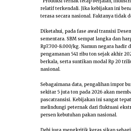
“Produksi ternak tetap berjalan, industr
relatif terkendali. Jika kebijakan ini 
terasa secara nasional. Faktanya tidak d
Diketahui, pada fase awal transisi Des
sementara. SBM sempat langka dan harga
Rp7.700-8.000/kg. Namun negara hadir di
pengamanan 541 ribu ton sejak akhir 202
berkala, serta suntikan modal Rp 20 tri
nasional.
Sebagaimana data, pengalihan impor bun
sekitar 5 juta ton pada 2026 akan memba
pascatransisi. Kebijakan ini sangat tepat
melindungi peternak dari fluktuasi ek
persen kebutuhan pakan nasional.
Debi juga mengkritik keras sikap seba