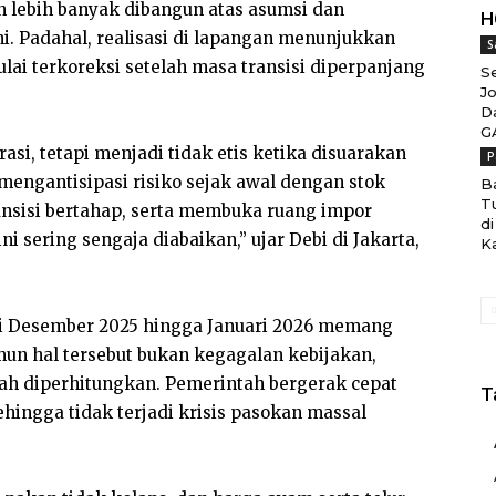
n lebih banyak dibangun atas asumsi dan
H
ni. Padahal, realisasi di lapangan menunjukkan
S
lai terkoreksi setelah masa transisi diperpanjang
S
J
D
G
si, tetapi menjadi tidak etis ketika disuarakan
P
mengantisipasi risiko sejak awal dengan stok
B
T
ansisi bertahap, serta membuka ruang impor
di
 sering sengaja diabaikan,” ujar Debi di Jakarta,
K
si Desember 2025 hingga Januari 2026 memang
un hal tersebut bukan kegagalan kebijakan,
ah diperhitungkan. Pemerintah bergerak cepat
T
ehingga tidak terjadi krisis pasokan massal