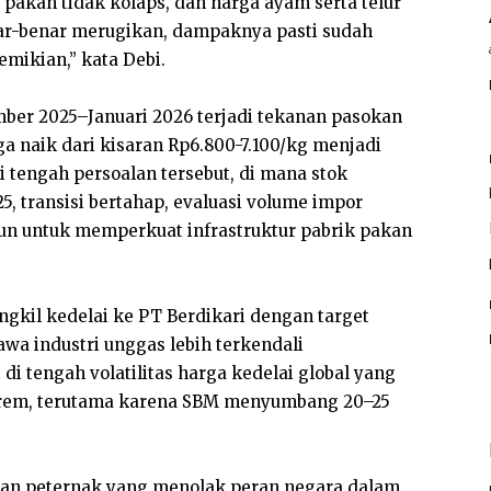
i pakan tidak kolaps, dan harga ayam serta telur
benar-benar merugikan, dampaknya pasti sudah
emikian,” kata Debi.
ember 2025–Januari 2026 terjadi tekanan pasokan
 naik dari kisaran Rp6.800-7.100/kg menjadi
 tengah persoalan tersebut, di mana stok
5, transisi bertahap, evaluasi volume impor
liun untuk memperkuat infrastruktur pabrik pakan
gkil kedelai ke PT Berdikari dengan target
wa industri unggas lebih terkendali
 di tengah volatilitas harga kedelai global yang
strem, terutama karena SBM menyumbang 20–25
gian peternak yang menolak peran negara dalam