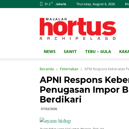
C
31.2
Thursday, August 6, 2026
Bl
Jakarta
Majalah
HORTUS
Archipelago
NEWS
SAWIT
TEBU – GULA
KAK
Beranda
Peternakan
APNI Respons Keberatan Pe
APNI Respons Kebe
Penugasan Impor Bu
Berdikari
07/02/2026