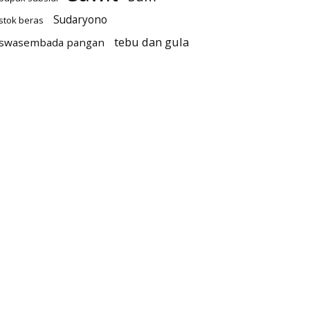
Sudaryono
stok beras
tebu dan gula
swasembada pangan