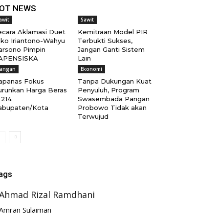
OT NEWS
awit
Sawit
ecara Aklamasi Duet
Kemitraan Model PIR
oko Iriantono-Wahyu
Terbukti Sukses,
arsono Pimpin
Jangan Ganti Sistem
APENSISKA
Lain
angan
Ekonomi
apanas Fokus
Tanpa Dukungan Kuat
urunkan Harga Beras
Penyuluh, Program
 214
Swasembada Pangan
abupaten/Kota
Probowo Tidak akan
Terwujud
ags
Ahmad Rizal Ramdhani
Amran Sulaiman