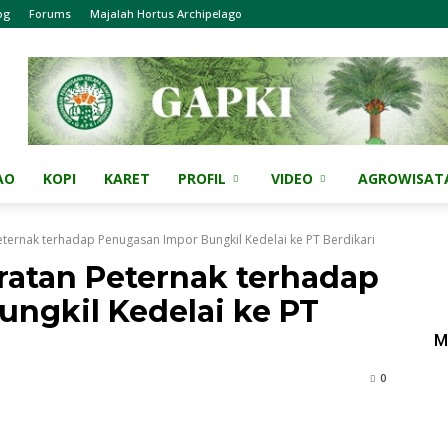
og
Forums
Majalah Hortus Archipelago
AO
KOPI
KARET
PROFIL
VIDEO
AGROWISAT
ternak terhadap Penugasan Impor Bungkil Kedelai ke PT Berdikari
ratan Peternak terhadap
ngkil Kedelai ke PT
M
0