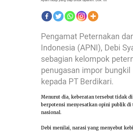
Ayam hidup yang siap untuk dipanen. Dok: Ist
Pengamat Peternakan dari
Indonesia (APNI), Debi S
sebagian kelompok petern
penugasan impor bungkil
kepada PT Berdikari.
Menurut dia, keberatan tersebut tidak d
berpotensi menyesatkan opini publik di
nasional.
Debi menilai, narasi yang menyebut keb