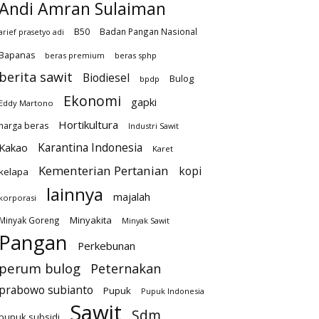
Andi Amran Sulaiman
B50
Badan Pangan Nasional
arief prasetyo adi
Bapanas
beras premium
beras sphp
berita sawit
Biodiesel
Bulog
bpdp
Ekonomi
gapki
Eddy Martono
Hortikultura
harga beras
Industri Sawit
Karantina Indonesia
Kakao
Karet
Kementerian Pertanian
kopi
kelapa
lainnya
majalah
korporasi
Minyakita
Minyak Goreng
Minyak Sawit
Pangan
Perkebunan
perum bulog
Peternakan
prabowo subianto
Pupuk
Pupuk Indonesia
Sawit
Sdm
pupuk subsidi