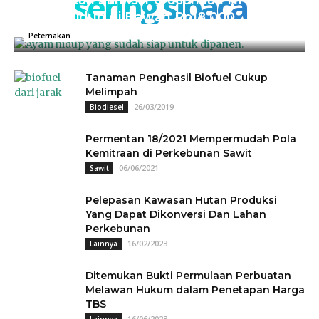
sering sibaca
Kementan Sanksi Perusahaan NH, Jual
Ayam Hidup di Bawah Rp18.000
04/07/2025
0
Peternakan
Tanaman Penghasil Biofuel Cukup
Melimpah
26/03/2019
Biodiesel
Permentan 18/2021 Mempermudah Pola
Kemitraan di Perkebunan Sawit
06/06/2021
Sawit
Pelepasan Kawasan Hutan Produksi
Yang Dapat Dikonversi Dan Lahan
Perkebunan
16/02/2023
Lainnya
Ditemukan Bukti Permulaan Perbuatan
Melawan Hukum dalam Penetapan Harga
TBS
16/06/2023