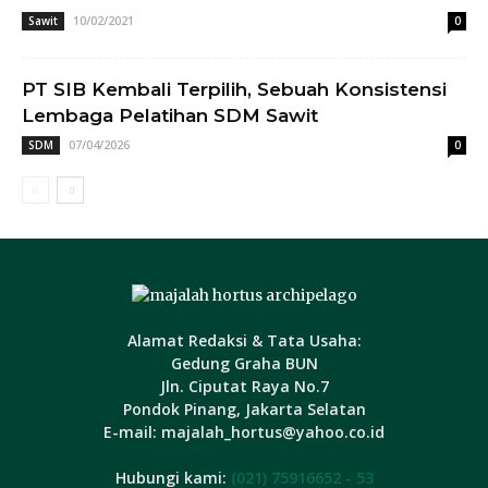
10/02/2021
Sawit
0
PT SIB Kembali Terpilih, Sebuah Konsistensi
Lembaga Pelatihan SDM Sawit
07/04/2026
SDM
0
Alamat Redaksi & Tata Usaha:
Gedung Graha BUN
Jln. Ciputat Raya No.7
Pondok Pinang, Jakarta Selatan
E-mail: majalah_hortus@yahoo.co.id
Hubungi kami:
(021) 75916652 - 53