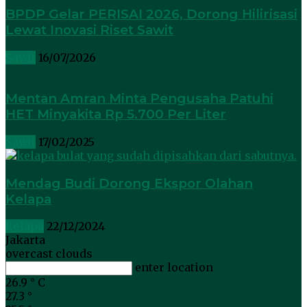
BPDP Gelar PERISAI 2026, Dorong Hilirisasi
Lewat Inovasi Riset Sawit
Sawit
16/07/2026
Mentan Amran Minta Pengusaha Patuhi
HET Minyakita Rp 5.700 Per Liter
Sawit
17/02/2025
Mendag Budi Dorong Ekspor Olahan
Kelapa
kelapa
22/12/2024
Jakarta
overcast clouds
enter location
26.9
°
C
27.3
°