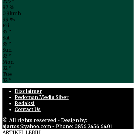
25.5
°
87 %
0.9kmh
99 %
Fri
35
°
Sat
35
°
Sun
33
°
Mon
32
°
Tue
32
°
Disclaimer
Pedoman Media Siber
Redaksi
Contact Us
© All rights reserved - Design by:
ajartos@yahoo.com - Phone: 0856 2456 6401
ARTIKEL LEBIH