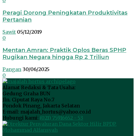
0
Peragi Dorong Peningkatan Produktivitas
Pertanian
Sawit
05/12/2019
0
Mentan Amran: Praktik Oplos Beras SPHP
Rugikan Negara hingga Rp 2 Triliun
Pangan
30/06/2025
0
Alamat Redaksi & Tata Usaha:
Gedung Graha BUN
Jln. Ciputat Raya No.7
Pondok Pinang, Jakarta Selatan
E-mail: majalah_hortus@yahoo.co.id
Hubungi kami:
(021) 75916652 - 53