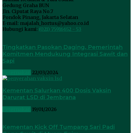
Gedung Graha BUN
Jln. Ciputat Raya No.7
Pondok Pinang, Jakarta Selatan
E-mail: majalah_hortus@yahoo.co.id
Hubungi kami:
(021) 75916652 - 53
Tingkatkan Pasokan Daging, Pemerintah
Komitmen Mendukung Integrasi Sawit dan
Sapi
Peternakan
22/03/2024
Kementan Salurkan 400 Dosis Vaksin
Darurat LSD di Jembrana
Peternakan
19/01/2026
Kementan Kick Off Tumpang Sari Padi