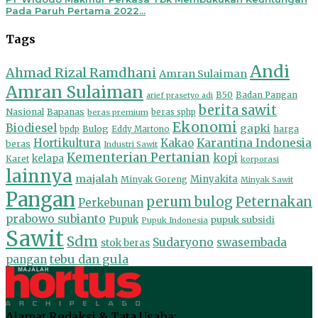
Pada Paruh Pertama 2022...
Tags
Andi
Ahmad Rizal Ramdhani
Amran Sulaiman
Amran Sulaiman
B50
Badan Pangan
arief prasetyo adi
berita sawit
Nasional
Bapanas
beras premium
beras sphp
Ekonomi
Biodiesel
gapki
Bulog
harga
bpdp
Eddy Martono
Hortikultura
Kakao
Karantina Indonesia
beras
Industri Sawit
Kementerian Pertanian
kopi
kelapa
Karet
korporasi
lainnya
majalah
Minyakita
Minyak Goreng
Minyak Sawit
Pangan
perum bulog
Peternakan
Perkebunan
prabowo subianto
Pupuk
pupuk subsidi
Pupuk Indonesia
Sawit
Sdm
Sudaryono
swasembada
stok beras
tebu dan gula
pangan
Alamat Redaksi & Tata Usaha: