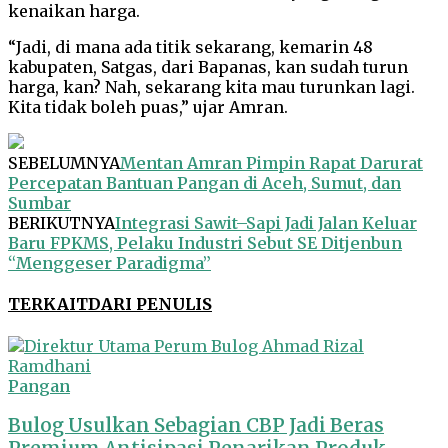
kenaikan harga.
“Jadi, di mana ada titik sekarang, kemarin 48
kabupaten, Satgas, dari Bapanas, kan sudah turun
harga, kan? Nah, sekarang kita mau turunkan lagi.
Kita tidak boleh puas,” ujar Amran.
SEBELUMNYA
Mentan Amran Pimpin Rapat Darurat
Percepatan Bantuan Pangan di Aceh, Sumut, dan
Sumbar
BERIKUTNYA
Integrasi Sawit–Sapi Jadi Jalan Keluar
Baru FPKMS, Pelaku Industri Sebut SE Ditjenbun
“Menggeser Paradigma”
TERKAIT
DARI PENULIS
Pangan
Bulog Usulkan Sebagian CBP Jadi Beras