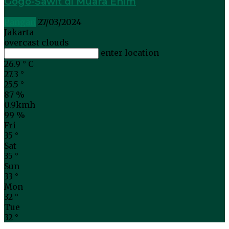
Gogo-Sawit di Muara Enim
Pangan
27/03/2024
Jakarta
overcast clouds
enter location
26.9
°
C
27.3
°
25.5
°
87 %
0.9kmh
99 %
Fri
35
°
Sat
35
°
Sun
33
°
Mon
32
°
Tue
32
°