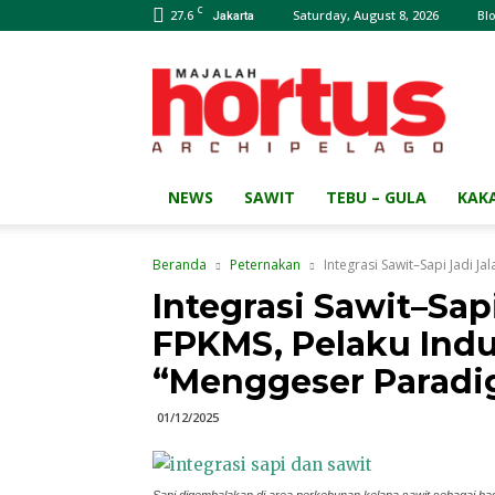
C
27.6
Saturday, August 8, 2026
Bl
Jakarta
Majalah
HORTUS
Archipelago
NEWS
SAWIT
TEBU – GULA
KAK
Beranda
Peternakan
Integrasi Sawit–Sapi Jadi Ja
Integrasi Sawit–Sap
FPKMS, Pelaku Indu
“Menggeser Parad
01/12/2025