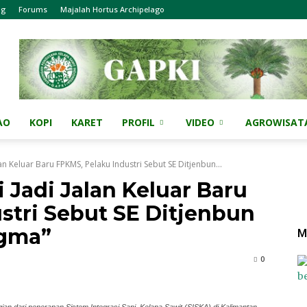
og
Forums
Majalah Hortus Archipelago
AO
KOPI
KARET
PROFIL
VIDEO
AGROWISAT
lan Keluar Baru FPKMS, Pelaku Industri Sebut SE Ditjenbun...
i Jadi Jalan Keluar Baru
stri Sebut SE Ditjenbun
igma”
M
0