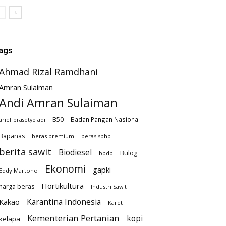
ags
Ahmad Rizal Ramdhani
Amran Sulaiman
Andi Amran Sulaiman
B50
Badan Pangan Nasional
arief prasetyo adi
Bapanas
beras premium
beras sphp
berita sawit
Biodiesel
Bulog
bpdp
Ekonomi
gapki
Eddy Martono
Hortikultura
harga beras
Industri Sawit
Karantina Indonesia
Kakao
Karet
Kementerian Pertanian
kopi
kelapa