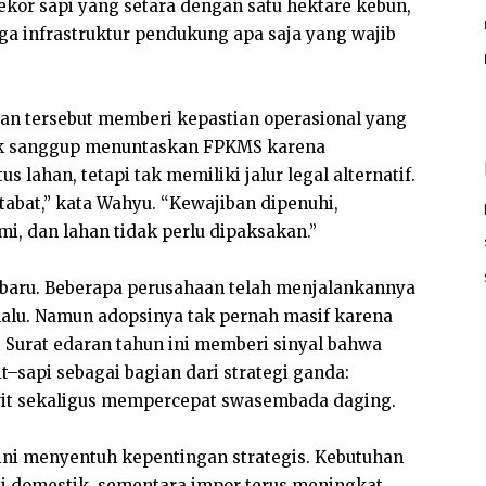
ekor sapi yang setara dengan satu hektare kebun,
gga infrastruktur pendukung apa saja yang wajib
an tersebut memberi kepastian operasional yang
tak sanggup menuntaskan FPKMS karena
s lahan, tetapi tak memiliki jalur legal alternatif.
tabat,” kata Wahyu. “Kewajiban dipenuhi,
i, dan lahan tidak perlu dipaksakan.”
baru. Beberapa perusahaan telah menjalankannya
 lalu. Namun adopsinya tak pernah masif karena
 Surat edaran tahun ini memberi sinyal bahwa
t–sapi sebagai bagian dari strategi ganda:
wit sekaligus mempercepat swasembada daging.
ini menyentuh kepentingan strategis. Kebutuhan
si domestik, sementara impor terus meningkat.