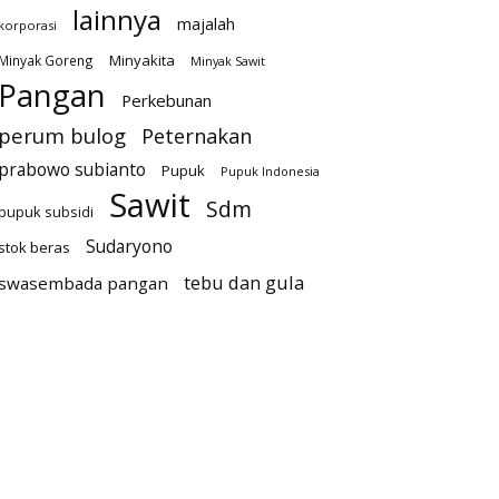
lainnya
majalah
korporasi
Minyakita
Minyak Goreng
Minyak Sawit
Pangan
Perkebunan
perum bulog
Peternakan
prabowo subianto
Pupuk
Pupuk Indonesia
Sawit
Sdm
pupuk subsidi
Sudaryono
stok beras
tebu dan gula
swasembada pangan