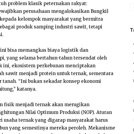
ntuh problem klasik peternakan rakyat:
mewajibkan perusahaan mengalokasikan Bungkil
wit kepada kelompok masyarakat yang bermitra
ebagai produk samping industri sawit, tetapi
T
i.
ini bisa memangkas biaya logistik dan
i, yang selama bertahun-tahun tersendat oleh
tik ini, ekosistem perkebunan menciptakan
bah sawit menjadi protein untuk ternak, sementara
 tanah. “Ini bukan sekadar konsep ekonomi
hitung,” katanya.
n fisik menjadi ternak akan merugikan
ghitungan Nilai Optimum Produksi (NOP). Aturan
ri usaha ternak yang digarap masyarakat harus
 kebun yang semestinya mereka peroleh. Mekanisme