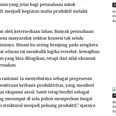
um yang jelas bagi perusahaan untuk
K
 menjadi kegiatan usaha produktif melalui
K
P
Au
at oleh ketersediaan lahan. Banyak perusahaan
ena masyarakat sekitar konsesi tak selalu
tusnya. Situasi itu sering berujung pada sengketa
at edaran ini membalik logika tersebut: kewajiban
an yang bisa dibagikan, tetapi dari nilai ekonomi
ternakan.
h rasional. Ia menyebutnya sebagai pergeseran
kemitraan berbasis produktivitas, yang memberi
pa ekspansi areal. Sawit tetap berdiri sebagai
P
ang merumput di sela pohon memperluas fungsi
B
struktural menjadi peluang produktif,” ujarnya.
P
P