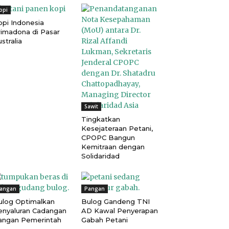
opi
opi Indonesia
rimadona di Pasar
stralia
Sawit
Tingkatkan
Kesejateraan Petani,
CPOPC Bangun
Kemitraan dengan
Solidaridad
angan
Pangan
ulog Optimalkan
Bulog Gandeng TNI
enyaluran Cadangan
AD Kawal Penyerapan
angan Pemerintah
Gabah Petani