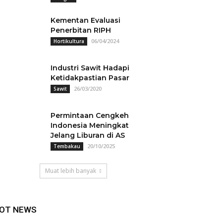
Kementan Evaluasi
Penerbitan RIPH
06/04/2024
Hortikultura
Industri Sawit Hadapi
Ketidakpastian Pasar
26/03/2020
Sawit
Permintaan Cengkeh
Indonesia Meningkat
Jelang Liburan di AS
20/10/2025
Tembakau
Muat lebih banyak
OT NEWS