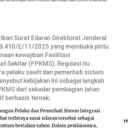
ian dari penerapan Sistem Integrasi Sapi–Kelapa Sawit (SISKA) di Kalimantan
tkan Surat Edaran Direktorat Jenderal
B.410/E/11/2025 yang membuka pintu
aan kewajiban Fasilitasi
 Sekitar (FPKMS). Regulasi itu
a pelaku sawit dan pemerhati sistem
enyebut kebijakan ini sebagai langkah
KMS dari sekadar pembagian lahan
f berbasis ternak.
ungan Pelaku dan Pemerhati Sistem Integrasi
ut terbitnya surat edaran tersebut sebagai
H
untuan bertahun-tahun. Dalam penilaiannya,