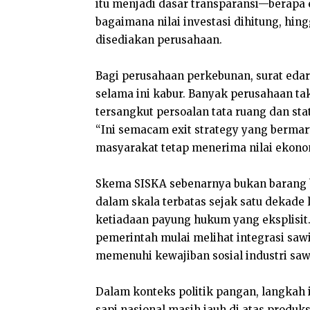
itu menjadi dasar transparansi—berapa 
bagaimana nilai investasi dihitung, hin
disediakan perusahaan.
Bagi perusahaan perkebunan, surat edar
selama ini kabur. Banyak perusahaan 
tersangkut persoalan tata ruang dan statu
“Ini semacam exit strategy yang bermar
masyarakat tetap menerima nilai ekonom
Skema SISKA sebenarnya bukan barang 
dalam skala terbatas sejak satu dekade
ketiadaan payung hukum yang eksplisit.
pemerintah mulai melihat integrasi sawi
memenuhi kewajiban sosial industri sa
Dalam konteks politik pangan, langkah 
sapi nasional masih jauh di atas produk