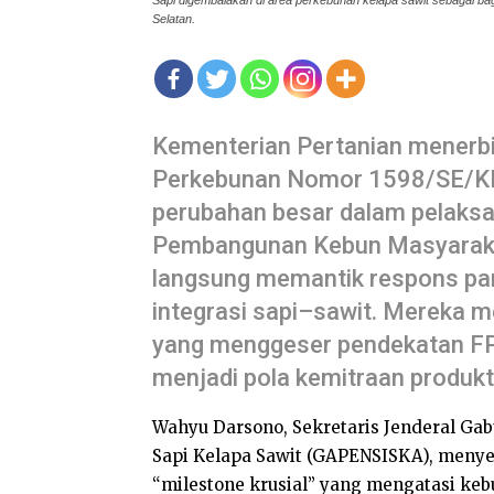
Sapi digembalakan di area perkebunan kelapa sawit sebagai bag
Selatan.
Kementerian Pertanian menerbi
Perkebunan Nomor 1598/SE/K
perubahan besar dalam pelaksan
Pembangunan Kebun Masyarakat
langsung memantik respons par
integrasi sapi–sawit. Mereka m
yang menggeser pendekatan FP
menjadi pola kemitraan produkti
Wahyu Darsono, Sekretaris Jenderal Gab
Sapi Kelapa Sawit (GAPENSISKA), menyeb
“milestone krusial” yang mengatasi keb