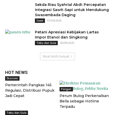
Sekda Riau Syahrial Abdi: Percepatan
Integrasi Sawit-Sapi untuk Mendukung
Swasembada Daging
07/04/2026
Sawit
Petani Apresiasi Kebijakan Lartas
Impor Etanol dan Singkong
20/09/2025
Tebu dan Gula
Muat lebih banyak
HOT NEWS
Ekonomi
Pemerintah Pangkas 145
Pangan
Regulasi, Distribusi Pupuk
Jadi Cepat
Perum Bulog Perkenalkan
Bella sebagai Hotline
Terpadu
Tebu dan Gula