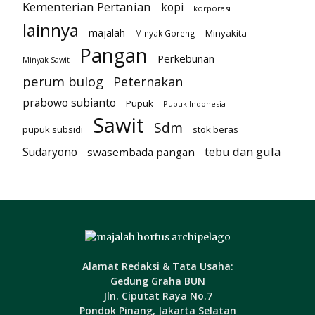
Kementerian Pertanian
kopi
korporasi
lainnya
majalah
Minyakita
Minyak Goreng
Pangan
Perkebunan
Minyak Sawit
perum bulog
Peternakan
prabowo subianto
Pupuk
Pupuk Indonesia
Sawit
Sdm
pupuk subsidi
stok beras
tebu dan gula
Sudaryono
swasembada pangan
Alamat Redaksi & Tata Usaha:
Gedung Graha BUN
Jln. Ciputat Raya No.7
Pondok Pinang, Jakarta Selatan