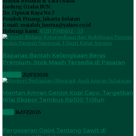
Alamat Redaksi & Tata Usaha:
Gedung Graha BUN
Jln. Ciputat Raya No.7
Pondok Pinang, Jakarta Selatan
E-mail: majalah_hortus@yahoo.co.id
Hubungi kami:
(021) 75916652 - 53
Bapanas Bantah Kelangkaan Beras
Premium, Stok Masih Tersedia di Pasaran
Pangan
25/07/2026
Mentan Amran Genjot Kopi Gayo, Targetkan
Nilai Ekspor Tembus Rp100 Triliun
Kopi
14/07/2026
Pergeseran Opini Tentang Sawit di