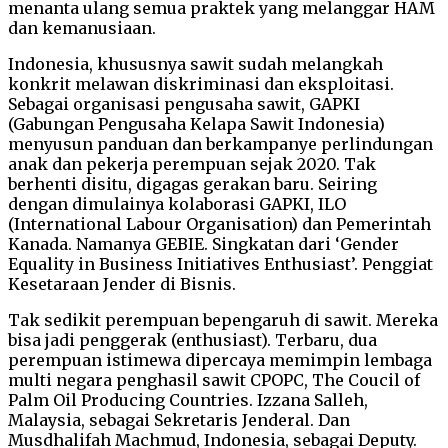
menanta ulang semua praktek yang melanggar HAM
dan kemanusiaan.
Indonesia, khususnya sawit sudah melangkah
konkrit melawan diskriminasi dan eksploitasi.
Sebagai organisasi pengusaha sawit, GAPKI
(Gabungan Pengusaha Kelapa Sawit Indonesia)
menyusun panduan dan berkampanye perlindungan
anak dan pekerja perempuan sejak 2020. Tak
berhenti disitu, digagas gerakan baru. Seiring
dengan dimulainya kolaborasi GAPKI, ILO
(International Labour Organisation) dan Pemerintah
Kanada. Namanya GEBIE. Singkatan dari ‘Gender
Equality in Business Initiatives Enthusiast’. Penggiat
Kesetaraan Jender di Bisnis.
Tak sedikit perempuan bepengaruh di sawit. Mereka
bisa jadi penggerak (enthusiast). Terbaru, dua
perempuan istimewa dipercaya memimpin lembaga
multi negara penghasil sawit CPOPC, The Coucil of
Palm Oil Producing Countries. Izzana Salleh,
Malaysia, sebagai Sekretaris Jenderal. Dan
Musdhalifah Machmud, Indonesia, sebagai Deputy.