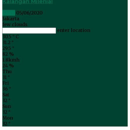
Kalangan Milenial
Sawit
05/06/2020
Jakarta
few clouds
enter location
30.5
°
C
31.2
°
29.5
°
82 %
1.8kmh
24 %
Thu
31
°
Fri
36
°
Sat
32
°
Sun
32
°
Mon
32
°