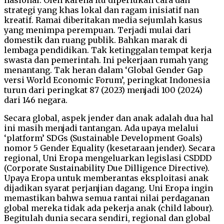
strategi yang khas lokal dan ragam inisiatif nan
kreatif. Ramai diberitakan media sejumlah kasus
yang menimpa perempuan. Terjadi mulai dari
domestik dan ruang publik. Bahkan marak di
lembaga pendidikan. Tak ketinggalan tempat kerja
swasta dan pemerintah. Ini pekerjaan rumah yang
menantang. Tak heran dalam ‘Global Gender Gap
versi World Economic Forum’, peringkat Indonesia
turun dari peringkat 87 (2023) menjadi 100 (2024)
dari 146 negara.
Secara global, aspek jender dan anak adalah dua hal
ini masih menjadi tantangan. Ada upaya melalui
‘platform’ SDGs (Sustainable Development Goals)
nomor 5 Gender Equality (kesetaraan jender). Secara
regional, Uni Eropa mengeluarkan legislasi CSDDD
(Corporate Sustainability Due Dilligence Directive).
Upaya Eropa untuk memberantas eksploitasi anak
dijadikan syarat perjanjian dagang. Uni Eropa ingin
memastikan bahwa semua rantai nilai perdaganan
global mereka tidak ada pekerja anak (child labour).
Begitulah dunia secara sendiri, regional dan global