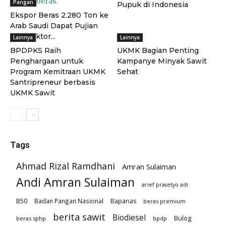
Pangan
Pupuk di Indonesia
Ekspor Beras 2.280 Ton ke
Arab Saudi Dapat Pujian
dari Rektor...
Lainnya
Lainnya
BPDPKS Raih
UKMK Bagian Penting
Penghargaan untuk
Kampanye Minyak Sawit
Program Kemitraan UKMK
Sehat
Santripreneur berbasis
UKMK Sawit
Tags
Ahmad Rizal Ramdhani
Amran Sulaiman
Andi Amran Sulaiman
arief prasetyo adi
B50
Badan Pangan Nasional
Bapanas
beras premium
berita sawit
Biodiesel
Bulog
beras sphp
bpdp