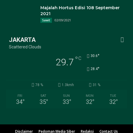
Majalah Hortus Edisi 108 September
2021
02/09/2021
Sawit
JAKARTA
Scattered Clouds
°
30.6
°
C
29.7
°
28.4
78 %
1.3kmh
31 %
FRI
SAT
SUN
MON
TUE
34
°
35
°
33
°
32
°
32
°
Disclaimer
Pedoman Media Siber
Redaksi
Contact Us