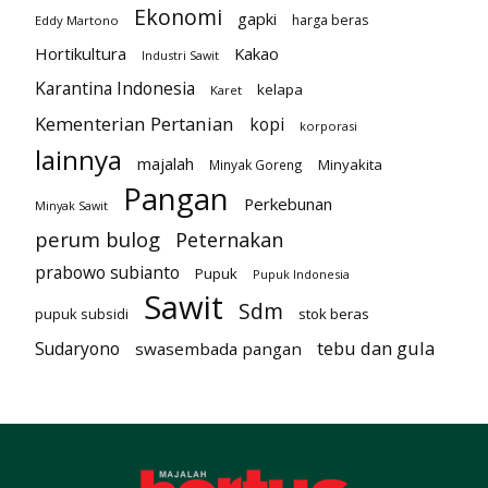
Ekonomi
gapki
harga beras
Eddy Martono
Hortikultura
Kakao
Industri Sawit
Karantina Indonesia
kelapa
Karet
Kementerian Pertanian
kopi
korporasi
lainnya
majalah
Minyakita
Minyak Goreng
Pangan
Perkebunan
Minyak Sawit
perum bulog
Peternakan
prabowo subianto
Pupuk
Pupuk Indonesia
Sawit
Sdm
pupuk subsidi
stok beras
tebu dan gula
Sudaryono
swasembada pangan