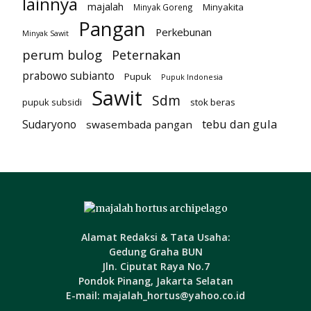
lainnya
majalah
Minyakita
Minyak Goreng
Pangan
Perkebunan
Minyak Sawit
perum bulog
Peternakan
prabowo subianto
Pupuk
Pupuk Indonesia
Sawit
Sdm
pupuk subsidi
stok beras
tebu dan gula
Sudaryono
swasembada pangan
Alamat Redaksi & Tata Usaha:
Gedung Graha BUN
Jln. Ciputat Raya No.7
Pondok Pinang, Jakarta Selatan
E-mail: majalah_hortus@yahoo.co.id