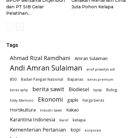
BPDP Bersama Ditjenbun
Gerakan Menanam Lima
dan PT SIB Gelar
Juta Pohon Kelapa
Pelatihan...
Tags
Ahmad Rizal Ramdhani
Amran Sulaiman
Andi Amran Sulaiman
arief prasetyo adi
B50
Badan Pangan Nasional
Bapanas
beras premium
berita sawit
Biodiesel
Bulog
beras sphp
bpdp
Ekonomi
gapki
harga beras
Eddy Martono
Hortikultura
Kakao
Industri Sawit
Karantina Indonesia
kelapa
Karet
Kementerian Pertanian
kopi
korporasi