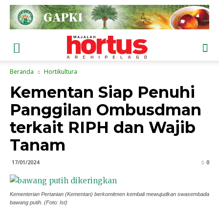
Beranda
Hortikultura
Kementan Siap Penuhi
Panggilan Ombusdman
terkait RIPH dan Wajib
Tanam
17/01/2024
0
Kementerian Pertanian (Kementan) berkomitmen kembali mewujudkan swasembada
bawang putih. (Foto: Ist)