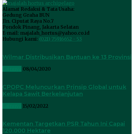
Alamat Redaksi & Tata Usaha:
Gedung Graha BUN
Jln. Ciputat Raya No.7
Pondok Pinang, Jakarta Selatan
E-mail: majalah_hortus@yahoo.co.id
Hubungi kami:
(021) 75916652 - 53
Wilmar Distribusikan Bantuan ke 13 Provinsi
Lainnya
08/04/2020
CPOPC Meluncurkan Prinsip Global untuk
Kelapa Sawit Berkelanjutan
Lainnya
15/02/2022
Kementan Targetkan PSR Tahun Ini Capai
120.000 Hektare