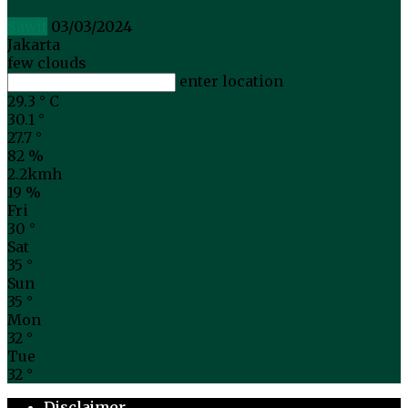
Sawit
03/03/2024
Jakarta
few clouds
enter location
29.3
°
C
30.1
°
27.7
°
82 %
2.2kmh
19 %
Fri
30
°
Sat
35
°
Sun
35
°
Mon
32
°
Tue
32
°
Disclaimer