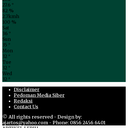
27.6
°
82 %
2.7kmh
100 %
Sat
36
°
Sun
35
°
Mon
32
°
Tue
32
°
Wed
32
°
Disclaimer
Pedoman Media Siber
Redaksi
Contact Us
© All rights reserved - Design by:
ajartos@yahoo.com - Phone: 0856 2456 6401