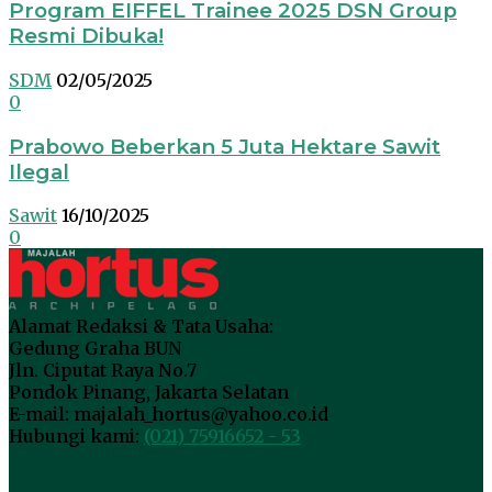
Program EIFFEL Trainee 2025 DSN Group
Resmi Dibuka!
SDM
02/05/2025
0
Prabowo Beberkan 5 Juta Hektare Sawit
Ilegal
Sawit
16/10/2025
0
Alamat Redaksi & Tata Usaha:
Gedung Graha BUN
Jln. Ciputat Raya No.7
Pondok Pinang, Jakarta Selatan
E-mail: majalah_hortus@yahoo.co.id
Hubungi kami:
(021) 75916652 - 53