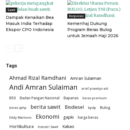
Sawit
Korporasi
Dampak Kenaikan Bea
Masuk India Terhadap
Kemenhaj Dukung
Ekspor CPO Indonesia
Program Beras Bulog
untuk Jemaah Haji 2026
Tags
Ahmad Rizal Ramdhani
Amran Sulaiman
Andi Amran Sulaiman
arief prasetyo adi
B50
Badan Pangan Nasional
Bapanas
beras premium
berita sawit
Biodiesel
Bulog
beras sphp
bpdp
Ekonomi
gapki
harga beras
Eddy Martono
Hortikultura
Kakao
Industri Sawit