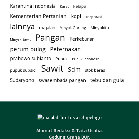
Karantina Indonesia
kelapa
Karet
Kementerian Pertanian
kopi
korporasi
lainnya
majalah
Minyakita
Minyak Goreng
Pangan
Perkebunan
Minyak Sawit
perum bulog
Peternakan
prabowo subianto
Pupuk
Pupuk Indonesia
Sawit
Sdm
pupuk subsidi
stok beras
tebu dan gula
Sudaryono
swasembada pangan
Alamat Redaksi & Tata Usaha:
Gedung Graha BUN