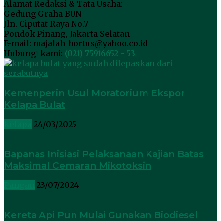
Alamat Redaksi & Tata Usaha:
Gedung Graha BUN
Jln. Ciputat Raya No.7
Pondok Pinang, Jakarta Selatan
E-mail: majalah_hortus@yahoo.co.id
Hubungi kami:
(021) 75916652 - 53
Kemenperin Usul Moratorium Ekspor
Kelapa Bulat
kelapa
24/03/2025
Bapanas Inisiasi Pelaksanaan Kajian Batas
Maksimal Cemaran Mikotoksin
Pangan
23/07/2024
Kereta Api Pun Mulai Gunakan Biodiesel