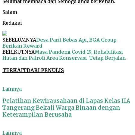
Selamat membaca dan Semoga anda berkenan.
Salam
Redaksi
SEBELUMNYA
Desa Parit Bebas Api, BGA Group
Berikan Reward
BERIKUTNYA
Masa Pandemi Covid-19, Rehabilitasi
Hutan dan Patroli Area Konservasi Tetap Berjalan
TERKAIT
DARI PENULIS
Lainnya
Pelatihan Kewirausahaan di Lapas Kelas IIA
Tangerang Bekali Warga Binaan dengan
Keterampilan Berusaha
Lainnya