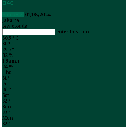
B40
Biodiesel
01/08/2024
Jakarta
few clouds
enter location
30.5
°
C
31.2
°
29.5
°
82 %
1.8kmh
24 %
Thu
31
°
Fri
36
°
Sat
32
°
Sun
32
°
Mon
32
°