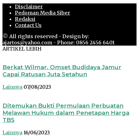
Disclaimer
Pedoman Media Siber
Redaksi
Contact Us
© All rights reserved - Design by:
ajartos@yahoo.com - Phone: 0856 2456 6401
ARTIKEL LEBIH
Berkat Wilmar, Omset Budidaya Jamur
Capai Ratusan Juta Setahun
Lainnya
07/08/2023
Ditemukan Bukti Permulaan Perbuatan
Melawan Hukum dalam Penetapan Harga
TBS
Lainnya
16/06/2023