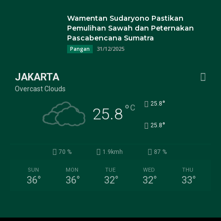
Wamentan Sudaryono Pastikan
Pemulihan Sawah dan Peternakan
Pascabencana Sumatra
31/12/2025
Pangan
JAKARTA
Overcast Clouds
°
25.8
°
C
25.8
°
25.8
70 %
1.9kmh
87 %
SUN
MON
TUE
WED
THU
36
°
36
°
32
°
32
°
33
°