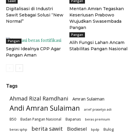
Sawit
Pangan
Digitalisasi di Industri
Mentan Amran Tegaskan
Sawit Sebagai Solusi “New
Keseriusan Prabowo
Normal”
Wujudkan Swasembada
Pangan
Pangan
Pangan
Alih Fungsi Lahan Ancam
Segini Idealnya CPP Agar
Stabilitas Pangan Nasional
Pangan Aman
Tags
Ahmad Rizal Ramdhani
Amran Sulaiman
Andi Amran Sulaiman
arief prasetyo adi
B50
Badan Pangan Nasional
Bapanas
beras premium
berita sawit
Biodiesel
Bulog
beras sphp
bpdp