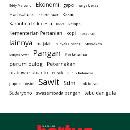
Ekonomi
gapki
harga beras
Eddy Martono
Hortikultura
Kakao
Industri Sawit
Karantina Indonesia
kelapa
Karet
Kementerian Pertanian
kopi
korporasi
lainnya
majalah
Minyakita
Minyak Goreng
Pangan
Perkebunan
Minyak Sawit
perum bulog
Peternakan
prabowo subianto
Pupuk
Pupuk Indonesia
Sawit
Sdm
pupuk subsidi
stok beras
tebu dan gula
Sudaryono
swasembada pangan