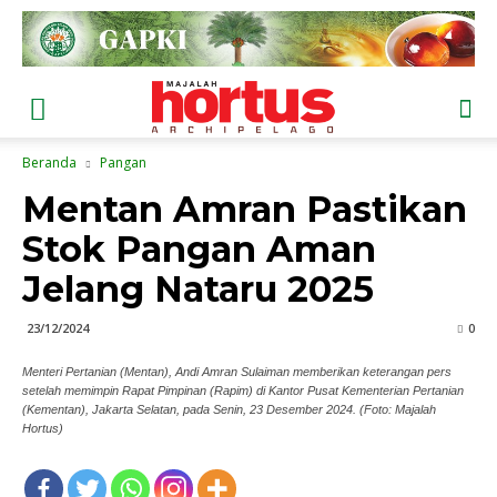
Beranda
Pangan
Mentan Amran Pastikan
Stok Pangan Aman
Jelang Nataru 2025
23/12/2024
0
Menteri Pertanian (Mentan), Andi Amran Sulaiman memberikan keterangan pers
setelah memimpin Rapat Pimpinan (Rapim) di Kantor Pusat Kementerian Pertanian
(Kementan), Jakarta Selatan, pada Senin, 23 Desember 2024. (Foto: Majalah
Hortus)