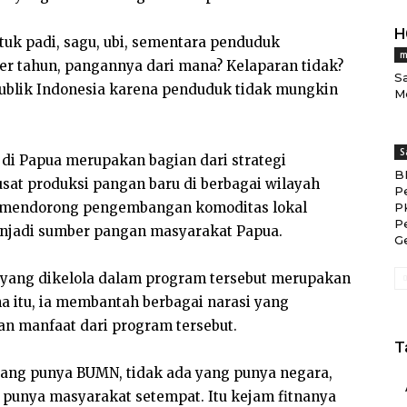
H
tuk padi, sagu, ubi, sementara penduduk
m
per tahun, pangannya dari mana? Kelaparan tidak?
S
publik Indonesia karena penduduk tidak mungkin
M
S
i Papua merupakan bagian dari strategi
B
sat produksi pangan baru di berbagai wilayah
P
ga mendorong pengembangan komoditas lokal
P
P
menjadi sumber pangan masyarakat Papua.
G
yang dikelola dalam program tersebut merupakan
a itu, ia membantah berbagai narasi yang
n manfaat dari program tersebut.
T
 yang punya BUMN, tidak ada yang punya negara,
 punya masyarakat setempat. Itu kejam fitnanya