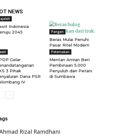
OT NEWS
ajalah
awit Indonesia
enuju 2045
Pangan
Beras Mulai Penuhi
Pasar Ritel Modern
awit
Peternakan
PDP Gelar
Mentan Amran Beri
enandatanganan
Pembinaan 5.000
KS 3 Pihak
Penyuluh dan Petani
enyaluran Dana PSR
di Sumbawa
elombang IV
ags
Ahmad Rizal Ramdhani