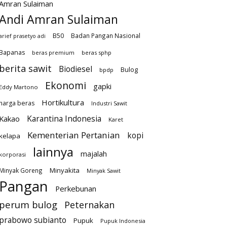
Amran Sulaiman
Andi Amran Sulaiman
B50
Badan Pangan Nasional
arief prasetyo adi
Bapanas
beras premium
beras sphp
berita sawit
Biodiesel
Bulog
bpdp
Ekonomi
gapki
Eddy Martono
Hortikultura
harga beras
Industri Sawit
Karantina Indonesia
Kakao
Karet
Kementerian Pertanian
kopi
kelapa
lainnya
majalah
korporasi
Minyakita
Minyak Goreng
Minyak Sawit
Pangan
Perkebunan
perum bulog
Peternakan
prabowo subianto
Pupuk
Pupuk Indonesia