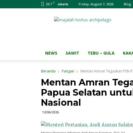
C
29.7
Friday, August 7, 2026
Blog
Jakarta
Majalah
HORTUS
Archipelago
NEWS
SAWIT
TEBU – GULA
KAK
Beranda
Pangan
Mentan Amran Tegaskan PSN Pa
Mentan Amran Teg
Papua Selatan unt
Nasional
13/06/2026