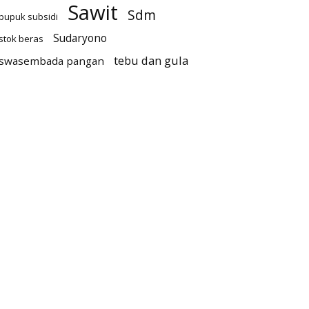
Sawit
Sdm
pupuk subsidi
Sudaryono
stok beras
tebu dan gula
swasembada pangan