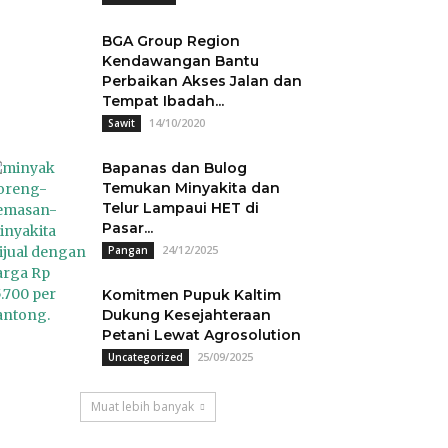
BGA Group Region
Kendawangan Bantu
Perbaikan Akses Jalan dan
Tempat Ibadah...
14/10/2020
Sawit
Bapanas dan Bulog
Temukan Minyakita dan
Telur Lampaui HET di
Pasar...
24/12/2025
Pangan
Komitmen Pupuk Kaltim
Dukung Kesejahteraan
Petani Lewat Agrosolution
25/09/2025
Uncategorized
Muat lebih banyak