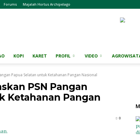
Forums
Majalah Hortus Archipelago
AO
KOPI
KARET
PROFIL
VIDEO
AGROWISAT
ngan Papua Selatan untuk Ketahanan Pangan Nasional
askan PSN Pangan
uk Ketahanan Pangan
M
0