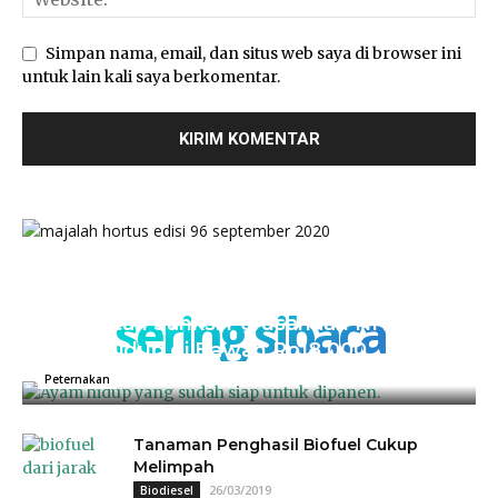
Simpan nama, email, dan situs web saya di browser ini
untuk lain kali saya berkomentar.
sering sibaca
Kementan Sanksi Perusahaan NH, Jual
Ayam Hidup di Bawah Rp18.000
04/07/2025
0
Peternakan
Tanaman Penghasil Biofuel Cukup
Melimpah
26/03/2019
Biodiesel