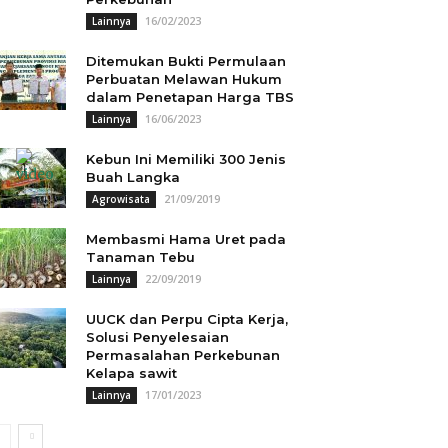
16/02/2023
Lainnya
Ditemukan Bukti Permulaan
Perbuatan Melawan Hukum
dalam Penetapan Harga TBS
16/06/2023
Lainnya
Kebun Ini Memiliki 300 Jenis
Buah Langka
21/09/2019
Agrowisata
Membasmi Hama Uret pada
Tanaman Tebu
22/09/2019
Lainnya
UUCK dan Perpu Cipta Kerja,
Solusi Penyelesaian
Permasalahan Perkebunan
Kelapa sawit
17/01/2023
Lainnya