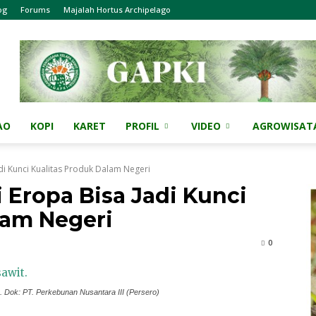
og
Forums
Majalah Hortus Archipelago
AO
KOPI
KARET
PROFIL
VIDEO
AGROWISAT
di Kunci Kualitas Produk Dalam Negeri
 Eropa Bisa Jadi Kunci
lam Negeri
0
 Dok: PT. Perkebunan Nusantara III (Persero)