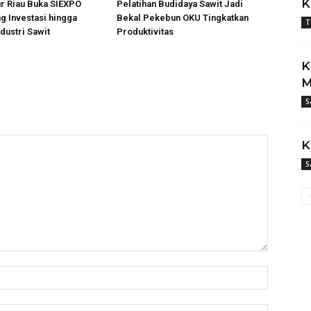
K
ur Riau Buka SIEXPO
Pelatihan Budidaya Sawit Jadi
g Investasi hingga
Bekal Pekebun OKU Tingkatkan
T
ndustri Sawit
Produktivitas
K
M
S
K
S