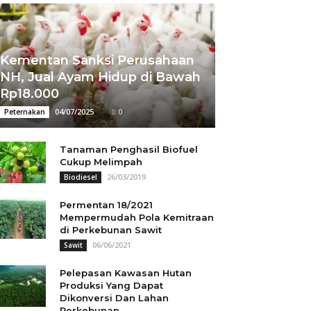
Kementan Sanksi Perusahaan
NH, Jual Ayam Hidup di Bawah
Rp18.000
04/07/2025
0
Peternakan
Tanaman Penghasil Biofuel
Cukup Melimpah
26/03/2019
Biodiesel
Permentan 18/2021
Mempermudah Pola Kemitraan
di Perkebunan Sawit
06/06/2021
Sawit
Pelepasan Kawasan Hutan
Produksi Yang Dapat
Dikonversi Dan Lahan
Perkebunan