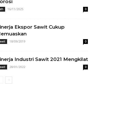
orosi
16/11/2025
eh
0
inerja Ekspor Sawit Cukup
emuaskan
18/09/2019
awit
0
inerja Industri Sawit 2021 Mengkilat
28/01/2022
awit
0