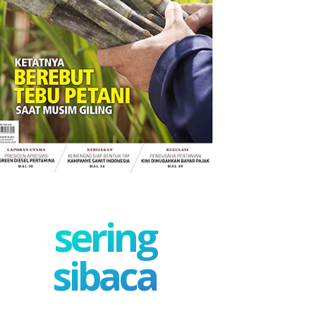
sering
sibaca