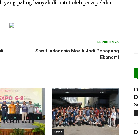
ah yang paling banyak dituntut oleh para pelaku
BERIKUTNYA
li
Sawit Indonesia Masih Jadi Penopang
Ekonomi
D
D
S
P
D
Sawit