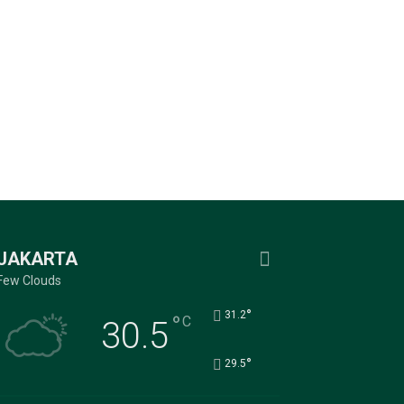
JAKARTA
Few Clouds
°
31.2
°
C
30.5
°
29.5