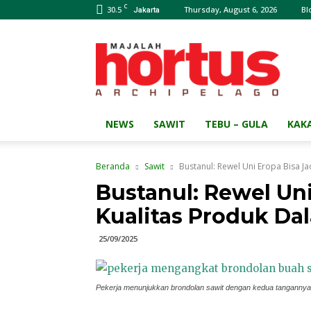
C
30.5
Thursday, August 6, 2026
Bl
Jakarta
Majalah
HORTUS
Archipelago
NEWS
SAWIT
TEBU – GULA
KAK
Beranda
Sawit
Bustanul: Rewel Uni Eropa Bisa Ja
Bustanul: Rewel Uni
Kualitas Produk Da
25/09/2025
Pekerja menunjukkan brondolan sawit dengan kedua tangannya.