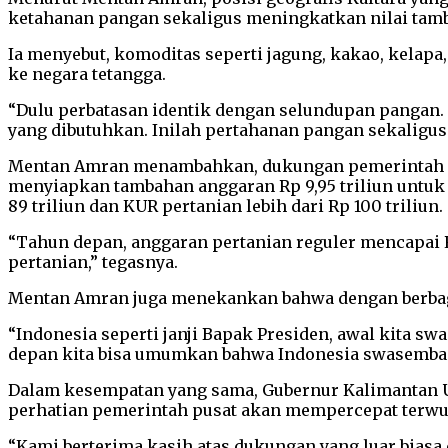
ketahanan pangan sekaligus meningkatkan nilai tam
Ia menyebut, komoditas seperti jagung, kakao, kela
ke negara tetangga.
“Dulu perbatasan identik dengan selundupan pangan. 
yang dibutuhkan. Inilah pertahanan pangan sekaligus 
Mentan Amran menambahkan, dukungan pemerintah sa
menyiapkan tambahan anggaran Rp 9,95 triliun untuk
89 triliun dan KUR pertanian lebih dari Rp 100 triliun.
“Tahun depan, anggaran pertanian reguler mencapai Rp
pertanian,” tegasnya.
Mentan Amran juga menekankan bahwa dengan berbagai
“Indonesia seperti janji Bapak Presiden, awal kita sw
depan kita bisa umumkan bahwa Indonesia swasembad
Dalam kesempatan yang sama, Gubernur Kalimantan Ut
perhatian pemerintah pusat akan mempercepat terwuj
“Kami berterima kasih atas dukungan yang luar biasa