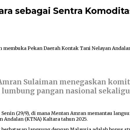
ara sebagai Sentra Komodit
an membuka Pekan Daerah Kontak Tani Nelayan Andalan
i Amran Sulaiman menegaskan komi
i lumbung pangan nasional sekaligu
n, Senin (29/9), di mana Mentan Amran memantau lang
 Andalan (KTNA) Kaltara tahun 2025.
g berbatasan langsung dengan Malaysia adalah bonus s