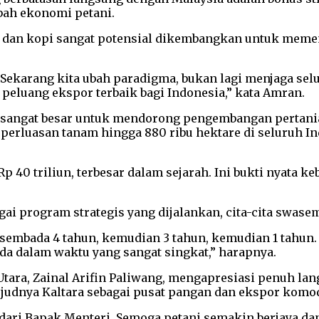
bah ekonomi petani.
pa, dan kopi sangat potensial dikembangkan untuk me
Sekarang kita ubah paradigma, bukan lagi menjaga sel
peluang ekspor terbaik bagi Indonesia,” kata Amran.
ngat besar untuk mendorong pengembangan pertanian 
 perluasan tanam hingga 880 ribu hektare di seluruh 
 40 triliun, terbesar dalam sejarah. Ini bukti nyata 
 program strategis yang dijalankan, cita-cita swase
asembada 4 tahun, kemudian 3 tahun, kemudian 1 tahun. 
a dalam waktu yang sangat singkat,” harapnya.
ara, Zainal Arifin Paliwang, mengapresiasi penuh la
udnya Kaltara sebagai pusat pangan dan ekspor komod
 dari Bapak Menteri. Semoga petani semakin berjaya da