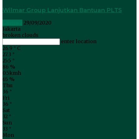
Wilmar Group Lanjutkan Bantuan PLTS
Lainnya
29/09/2020
Jakarta
broken clouds
enter location
26.9
°
C
27.3
°
25.5
°
86 %
0.5kmh
65 %
Thu
36
°
Fri
36
°
Sat
32
°
Sun
33
°
Mon