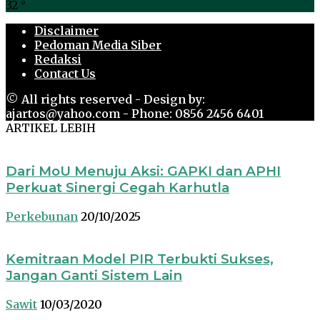
32
°
Disclaimer
Pedoman Media Siber
Redaksi
Contact Us
© All rights reserved - Design by:
ajartos@yahoo.com - Phone: 0856 2456 6401
ARTIKEL LEBIH
Dari MoU Menuju Aksi: GAPKI dan APHI
Perkuat Sinergi Cegah Karhutla
Perkebunan
20/10/2025
Kemitraan Model PIR Terbukti Sukses,
Jangan Ganti Sistem Lain
Sawit
10/03/2020