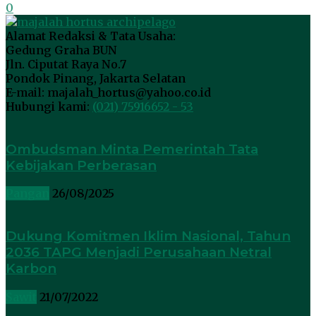
0
Alamat Redaksi & Tata Usaha:
Gedung Graha BUN
Jln. Ciputat Raya No.7
Pondok Pinang, Jakarta Selatan
E-mail: majalah_hortus@yahoo.co.id
Hubungi kami:
(021) 75916652 - 53
Ombudsman Minta Pemerintah Tata
Kebijakan Perberasan
Pangan
26/08/2025
Dukung Komitmen Iklim Nasional, Tahun
2036 TAPG Menjadi Perusahaan Netral
Karbon
Sawit
21/07/2022