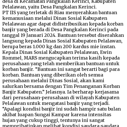
desa di Kecamatan Pangkalan Kerinci, Kabupaten
Pelalawan, yaitu Desa Pangkalan Kerinci.
PT IIS yang terletak di Riau menyerahkan bantuan
kemanusiaan melalui Dinas Sosial Kabupaten
Pelalawan agar dapat didistribusikan kepada korban
banjir yang berada di Desa Pangkalan Kerinci pada
tanggal 19 Januari 2024. Bantuan tersebut diserahkan
langsung kepada Dinas Sosial Kabupaten Pelalawan,
berupa beras 1.000 kg dan 200 kardus mie instan.
Kepala Dinas Sosial Kabupaten Pelalawan, Ewin
Rommel, MARS mengucapkan terima kasih kepada
perusahaan yang telah memberikan bantuan untuk
korban banjir. “Bantuan ini sangat berarti bagi para
korban. Bantuan yang diberikan oleh semua
perusahaan melalui Dinas Sosial, akan kami
salurkan bersama dengan Tim Penanganan Korban
Banjir Kabupaten.” Jelasnya. Ia berharap kerjasama
dari perusahaan-perusahaan di wilayah Kabupaten
Pelalawan untuk mengatasi banjir yang terjadi.
“Apalagi kondisi banjir ini sudah hampir satu bulan
akibat luapan Sungai Kampar karena intensitas
hujan yang cukup tinggi, tentunya ini sangat
memprihatinkan melihat kondisi saudara-saudara