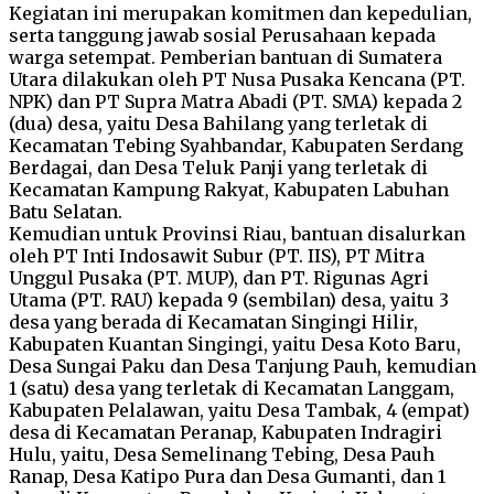
Kegiatan ini merupakan komitmen dan kepedulian,
serta tanggung jawab sosial Perusahaan kepada
warga setempat. Pemberian bantuan di Sumatera
Utara dilakukan oleh PT Nusa Pusaka Kencana (PT.
NPK) dan PT Supra Matra Abadi (PT. SMA) kepada 2
(dua) desa, yaitu Desa Bahilang yang terletak di
Kecamatan Tebing Syahbandar, Kabupaten Serdang
Berdagai, dan Desa Teluk Panji yang terletak di
Kecamatan Kampung Rakyat, Kabupaten Labuhan
Batu Selatan.
Kemudian untuk Provinsi Riau, bantuan disalurkan
oleh PT Inti Indosawit Subur (PT. IIS), PT Mitra
Unggul Pusaka (PT. MUP), dan PT. Rigunas Agri
Utama (PT. RAU) kepada 9 (sembilan) desa, yaitu 3
desa yang berada di Kecamatan Singingi Hilir,
Kabupaten Kuantan Singingi, yaitu Desa Koto Baru,
Desa Sungai Paku dan Desa Tanjung Pauh, kemudian
1 (satu) desa yang terletak di Kecamatan Langgam,
Kabupaten Pelalawan, yaitu Desa Tambak, 4 (empat)
desa di Kecamatan Peranap, Kabupaten Indragiri
Hulu, yaitu, Desa Semelinang Tebing, Desa Pauh
Ranap, Desa Katipo Pura dan Desa Gumanti, dan 1