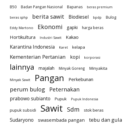
B50
Badan Pangan Nasional
Bapanas
beras premium
berita sawit
Biodiesel
Bulog
beras sphp
bpdp
Ekonomi
gapki
harga beras
Eddy Martono
Hortikultura
Kakao
Industri Sawit
Karantina Indonesia
kelapa
Karet
Kementerian Pertanian
kopi
korporasi
lainnya
majalah
Minyakita
Minyak Goreng
Pangan
Perkebunan
Minyak Sawit
perum bulog
Peternakan
prabowo subianto
Pupuk
Pupuk Indonesia
Sawit
Sdm
pupuk subsidi
stok beras
tebu dan gula
Sudaryono
swasembada pangan