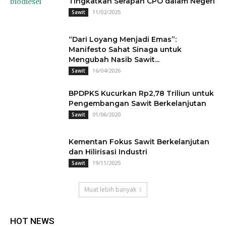
Tingkatkan Serapan CPO dalam Negeri
11/02/2025
Sawit
“Dari Loyang Menjadi Emas”:
Manifesto Sahat Sinaga untuk
Mengubah Nasib Sawit...
16/04/2026
Sawit
BPDPKS Kucurkan Rp2,78 Triliun untuk
Pengembangan Sawit Berkelanjutan
01/06/2020
Sawit
Kementan Fokus Sawit Berkelanjutan
dan Hilirisasi Industri
19/11/2025
Sawit
Muat lebih banyak
HOT NEWS