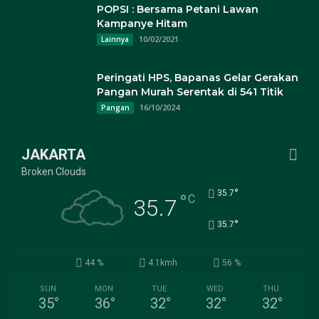
POPSI : Bersama Petani Lawan
Kampanye Hitam
10/02/2021
Lainnya
Peringati HPS, Bapanas Gelar Gerakan
Pangan Murah Serentak di 541 Titik
16/10/2024
Pangan
JAKARTA
Broken Clouds
°
35.7
°
C
35.7
°
35.7
44 %
4.1kmh
56 %
SUN
MON
TUE
WED
THU
35
°
36
°
32
°
32
°
32
°