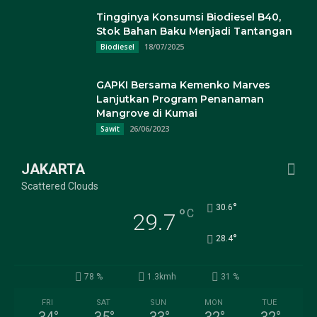
Tingginya Konsumsi Biodiesel B40,
Stok Bahan Baku Menjadi Tantangan
18/07/2025
Biodiesel
GAPKI Bersama Kemenko Marves
Lanjutkan Program Penanaman
Mangrove di Kumai
26/06/2023
Sawit
JAKARTA
Scattered Clouds
°
30.6
°
C
29.7
°
28.4
78 %
1.3kmh
31 %
FRI
SAT
SUN
MON
TUE