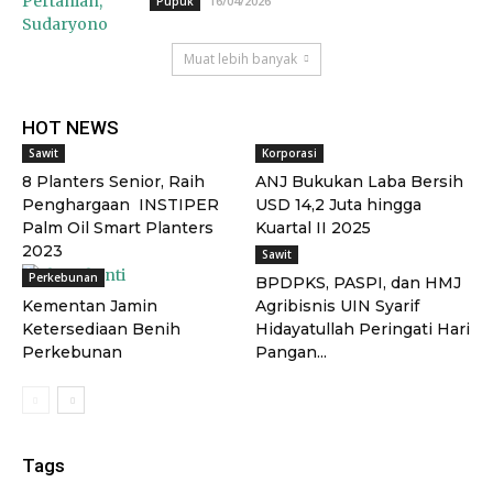
16/04/2026
Pupuk
Muat lebih banyak
HOT NEWS
Sawit
Korporasi
8 Planters Senior, Raih
ANJ Bukukan Laba Bersih
Penghargaan INSTIPER
USD 14,2 Juta hingga
Palm Oil Smart Planters
Kuartal II 2025
2023
Sawit
Perkebunan
BPDPKS, PASPI, dan HMJ
Kementan Jamin
Agribisnis UIN Syarif
Ketersediaan Benih
Hidayatullah Peringati Hari
Perkebunan
Pangan...
Tags