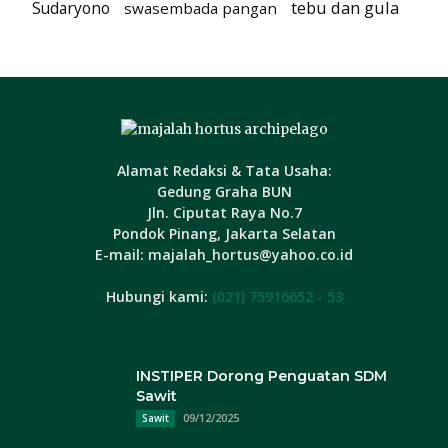
tebu dan gula
Sudaryono
swasembada pangan
Alamat Redaksi & Tata Usaha:
Gedung Graha BUN
Jln. Ciputat Raya No.7
Pondok Pinang, Jakarta Selatan
E-mail: majalah_hortus@yahoo.co.id
Hubungi kami:
(021) 75916652 - 53
INSTIPER Dorong Penguatan SDM
Sawit
09/12/2025
Sawit