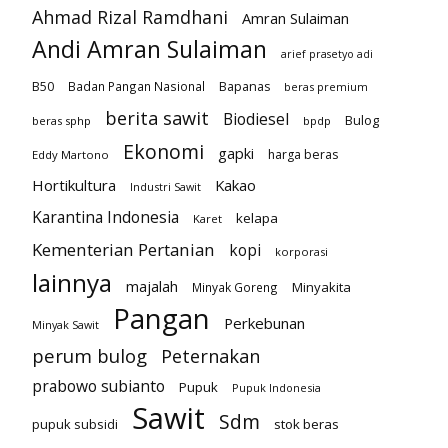
Ahmad Rizal Ramdhani
Amran Sulaiman
Andi Amran Sulaiman
arief prasetyo adi
B50
Badan Pangan Nasional
Bapanas
beras premium
berita sawit
Biodiesel
Bulog
beras sphp
bpdp
Ekonomi
gapki
harga beras
Eddy Martono
Hortikultura
Kakao
Industri Sawit
Karantina Indonesia
kelapa
Karet
Kementerian Pertanian
kopi
korporasi
lainnya
majalah
Minyakita
Minyak Goreng
Pangan
Perkebunan
Minyak Sawit
perum bulog
Peternakan
prabowo subianto
Pupuk
Pupuk Indonesia
Sawit
Sdm
pupuk subsidi
stok beras