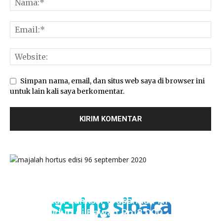
Simpan nama, email, dan situs web saya di browser ini
untuk lain kali saya berkomentar.
sering sibaca
Kementan Sanksi Perusahaan NH, Jual
Ayam Hidup di Bawah Rp18.000