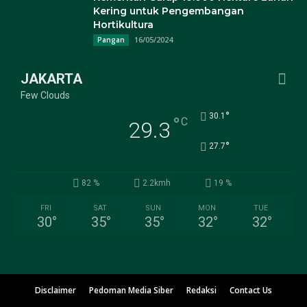
Kering untuk Pengembangan
Hortikultura
16/05/2024
Pangan
JAKARTA
Few Clouds
°
30.1
°
C
29.3
°
27.7
82 %
2.2kmh
19 %
FRI
SAT
SUN
MON
TUE
30
°
35
°
35
°
32
°
32
°
Disclaimer
Pedoman Media Siber
Redaksi
Contact Us