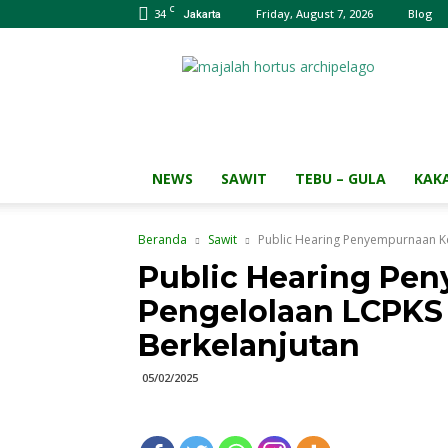
C
34
Friday, August 7, 2026
Blog
Jakarta
Majalah
HORTUS
Archipelago
NEWS
SAWIT
TEBU – GULA
KAK
Beranda
Sawit
Public Hearing Penyempurnaan Ke
Public Hearing Pe
Pengelolaan LCPKS 
Berkelanjutan
05/02/2025