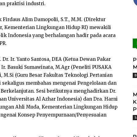
n praktisi industri.
Firdaus Alim Damopolii, S.T., M.M. (Direktur
r, Kementerian Lingkungan Hidup RI) mewakili
ik Indonesia yang berhalangan hadir pada acara
PR.
. Dr. Ir. Yanto Santosa, DEA (Ketua Dewan Pakar
P
M
r. Basuki Sumawinata, M.Agr (Peneliti PUSAKA
li, M.Si (Guru Besar Fakultas Teknologi Pertanian
B
ri sekaligus membahas mengenai Pengelolaan dan
Berkelanjutan. Sesi berikutnya menghadirkan Dr.
M
an Universitas Al Azhar Indonesia) dan Dra. Harni
K
kungan Ahli Muda, Kementerian Lingkungan Hidup
P
engenai Konsep Penyempurnaan/Penyesuaian
S
P