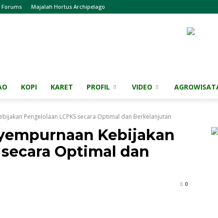
Forums
Majalah Hortus Archipelago
AO
KOPI
KARET
PROFIL
VIDEO
AGROWISAT
bijakan Pengelolaan LCPKS secara Optimal dan Berkelanjutan
nyempurnaan Kebijakan
secara Optimal dan
0