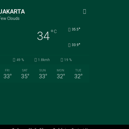
JAKARTA
Few Clouds
°
35.5
°
C
34
°
33.9
49 %
1.8kmh
19 %
FRI
SAT
SUN
MON
TUE
33
°
35
°
33
°
32
°
32
°