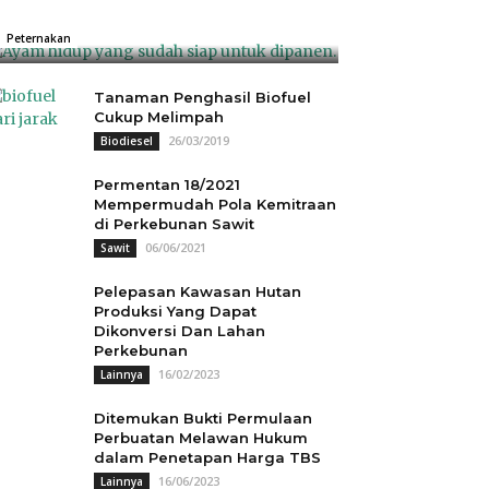
Rp18.000
04/07/2025
0
Peternakan
Tanaman Penghasil Biofuel
Cukup Melimpah
26/03/2019
Biodiesel
Permentan 18/2021
Mempermudah Pola Kemitraan
di Perkebunan Sawit
06/06/2021
Sawit
Pelepasan Kawasan Hutan
Produksi Yang Dapat
Dikonversi Dan Lahan
Perkebunan
16/02/2023
Lainnya
Ditemukan Bukti Permulaan
Perbuatan Melawan Hukum
dalam Penetapan Harga TBS
16/06/2023
Lainnya