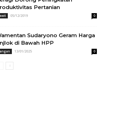
roduktivitas Pertanian
05/12/2019
awit
0
amentan Sudaryono Geram Harga
njlok di Bawah HPP
13/01/2025
angan
0