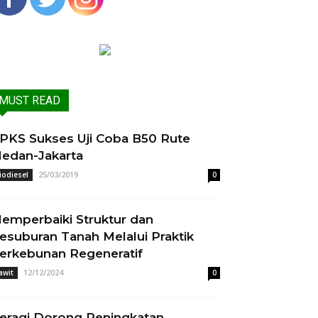
MUST READ
PKS Sukses Uji Coba B50 Rute
edan-Jakarta
25/03/2019
iodiesel
0
emperbaiki Struktur dan
esuburan Tanah Melalui Praktik
erkebunan Regeneratif
12/12/2024
awit
0
eragi Dorong Peningkatan