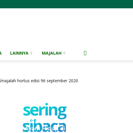
A
LAINNYA
MAJALAH
sering
sibaca
Kementan Sanksi Perusahaan
NH, Jual Ayam Hidup di Bawah