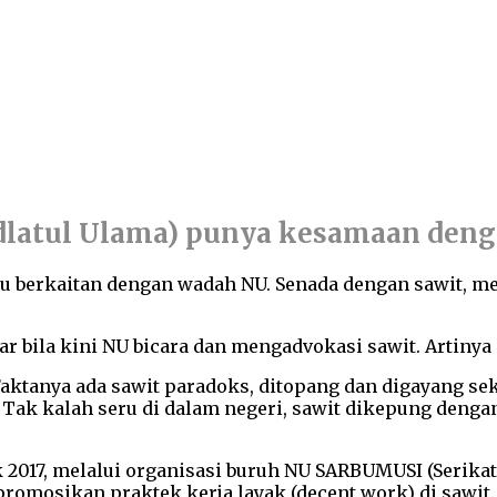
dlatul Ulama) punya kesamaan dengan
u berkaitan dengan wadah NU. Senada dengan sawit, meli
jar bila kini NU bicara dan mengadvokasi sawit. Arti
ktanya ada sawit paradoks, ditopang dan digayang seka
ak kalah seru di dalam negeri, sawit dikepung dengan 
017, melalui organisasi buruh NU SARBUMUSI (Serikat
omosikan praktek kerja layak (decent work) di sawit.