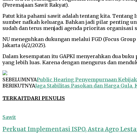
(Peremajaan Sawit Rakyat).
Patut kita pahami sawit adalah tentang kita. Tentang
sumber nafkah keluarga. Bahkan jadi pilar penting 
sudah dan terus menjadi agenda prioritas organisasi 
NU meneguhkan dukungan melalui FGD (Focus Group 
Jakarta (4/2/2025).
Dalam kesempatan itu GAPKI menyerahkan dua buku p
yang lebih luas. Karena dengan mengurus dan mendu
SEBELUMNYA
Public Hearing Penyempurnaan Kebijak
BERIKUTNYA
Jaga Stabilitas Pasokan dan Harga Gula
TERKAIT
DARI PENULIS
Sawit
Perkuat Implementasi ISPO, Astra Agro Lest